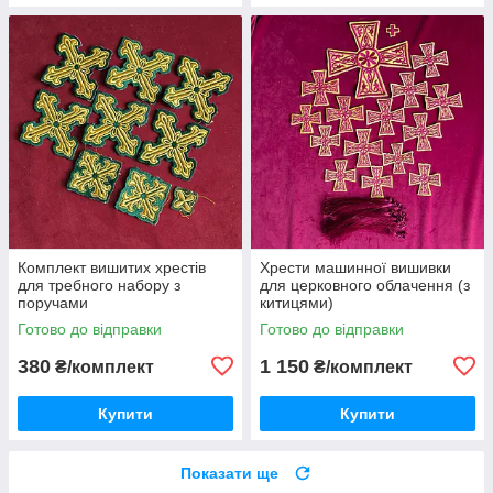
Комплект вишитих хрестів
Хрести машинної вишивки
для требного набору з
для церковного облачення (з
поручами
китицями)
Готово до відправки
Готово до відправки
380
1 150
₴/комплект
₴/комплект
Купити
Купити
Показати ще