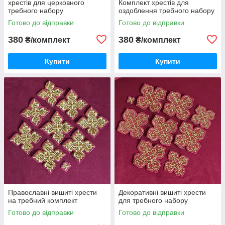
хрестів для церковного
Комплект хрестів для
требного набору
оздоблення требного набору
Готово до відправки
Готово до відправки
380
380
₴/комплект
₴/комплект
Купити
Купити
Православні вишиті хрести
Декоративні вишиті хрести
на требний комплект
для требного набору
Готово до відправки
Готово до відправки