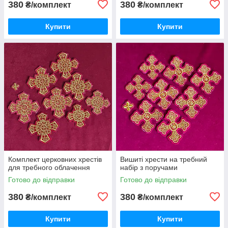
380
380
₴/комплект
₴/комплект
Купити
Купити
Комплект церковних хрестів
Вишиті хрести на требний
для требного облачення
набір з поручами
Готово до відправки
Готово до відправки
380
380
₴/комплект
₴/комплект
Купити
Купити