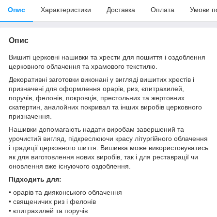
Опис
Характеристики
Доставка
Оплата
Умови п
Опис
Вишиті церковні нашивки та хрести для пошиття і оздоблення
церковного облачення та храмового текстилю.
Декоративні заготовки виконані у вигляді вишитих хрестів і
призначені для оформлення орарів, риз, єпитрахилей,
поручів, фелонів, покровців, престольних та жертовних
скатертин, аналойних покривал та інших виробів церковного
призначення.
Нашивки допомагають надати виробам завершений та
урочистий вигляд, підкреслюючи красу літургійного облачення
і традиції церковного шиття. Вишивка може використовуватись
як для виготовлення нових виробів, так і для реставрації чи
оновлення вже існуючого оздоблення.
Підходить для:
• орарів та дияконського облачення
• священичих риз і фелонів
• єпитрахилей та поручів