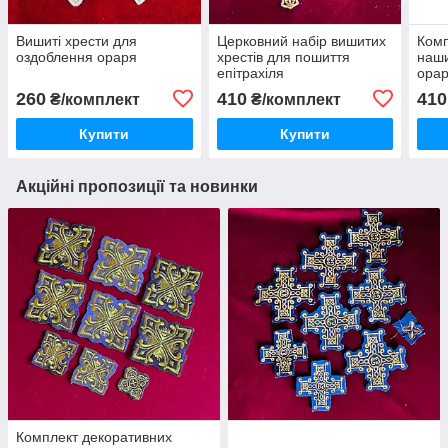
Вишиті хрести для
Церковний набір вишитих
Комп
оздоблення ораря
хрестів для пошиття
наши
епітрахіля
ора
260
410
410
₴/комплект
₴/комплект
Купити
Купити
Акційні пропозиції та новинки
Комплект декоративних