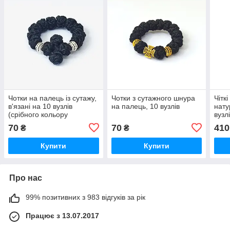
Чотки на палець із сутажу,
Чотки з сутажного шнура
Чіткі
в'язані на 10 вузлів
на палець, 10 вузлів
нату
(срібного кольору
вузл
бусинки)
70
70
410
₴
₴
Купити
Купити
Про нас
99% позитивних з 983 відгуків за рік
Працює з 13.07.2017