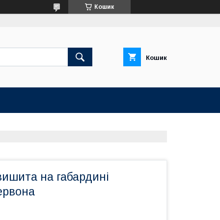
Кошик
Кошик
вишита на габардині
ервона