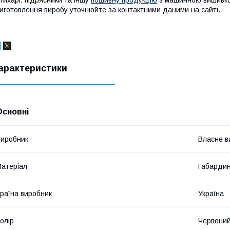
иготовлення виробу уточнюйте за контактними даними на сайті.
арактеристики
Основні
иробник
Власне в
атеріал
Габарди
раїна виробник
Україна
олір
Червони