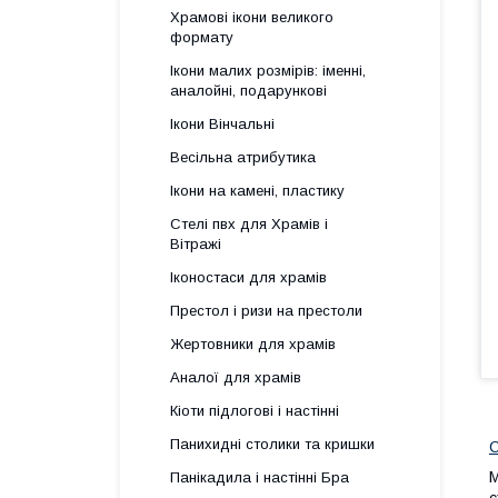
Храмові ікони великого
формату
Ікони малих розмірів: іменні,
аналойні, подарункові
Ікони Вінчальні
Весільна атрибутика
Ікони на камені, пластику
Стелі пвх для Храмів і
Вітражі
Іконостаси для храмів
Престол і ризи на престоли
Жертовники для храмів
Аналої для храмів
Кіоти підлогові і настінні
Панихидні столики та кришки
С
М
Панікадила і настінні Бра
с