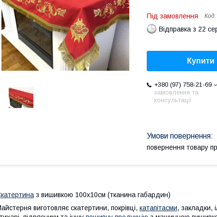
Під замовлення
Код
Відправка з 22 се
Купити
+380 (97) 758-21-69
замовлення та
консультації
повернення товару п
катертина
з вишивкою 100х10см (тканина габардин)
айстерня виготовляє скатертини, покрівці,
катапітасми
, закладки,
тихарі, підрясники та іншу
пошивну продукцію
з машинною вишивкою