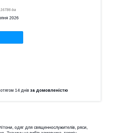
:
16786-ba
рпня 2026
ротягом 14 днів
за домовленістю
 ілїтони, одяг для священнослужителів, ряси,
. Тканину на вибір замовника, термін