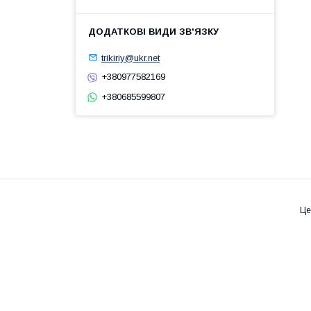
trikiriy@ukr.net
+380977582169
+380685599807