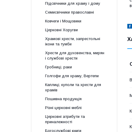
Підсвічники для храму і дому
в
Семисвічники православні
Ковчеги і Мощовики
Церковні Хоругви
Х
Храмові хрести, запрестольні
ікони та тумби
Хрести для духовенства, мирян
і службові хрести
Гробниці, раки
Голгофи для храму, Вертепи
В
Каплиці, куполи та хрести для
храмів
М
Пошивна продукція
Різні церковні меблі
К
Церковні атрибути та
приналежності
К
Богослужбові книги