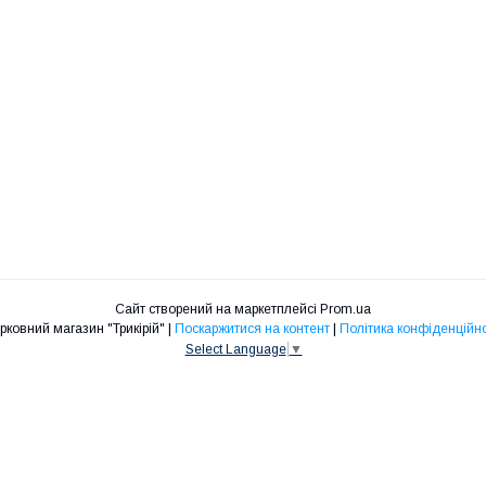
Сайт створений на маркетплейсі
Prom.ua
Церковний магазин "Трикірій" |
Поскаржитися на контент
|
Політика конфіденційно
Select Language
▼