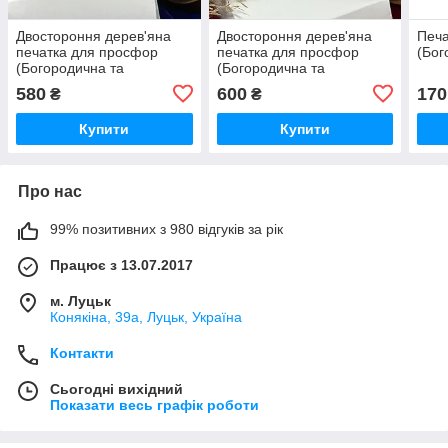
Двостороння дерев'яна
Двостороння дерев'яна
Печа
печатка для просфор
печатка для просфор
(Бог
(Богородична та
(Богородична та
Христова) 50 мм
Христова) 55 мм
580
600
170
₴
₴
Купити
Купити
Про нас
99% позитивних з 980 відгуків за рік
Працює з 13.07.2017
м. Луцьк
Конякіна, 39а, Луцьк, Україна
Контакти
Сьогодні вихідний
Показати весь графік роботи