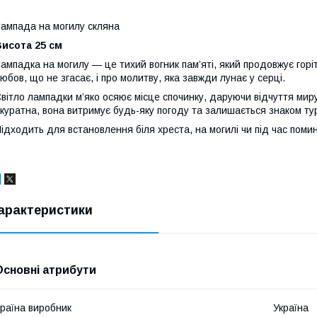
ампада на могилу скляна
исота 25 см
ампадка на могилу — це тихий вогник пам’яті, який продовжує горі
юбов, що не згасає, і про молитву, яка завжди лунає у серці.
вітло лампадки м’яко осяює місце спочинку, даруючи відчуття миру
куратна, вона витримує будь-яку погоду та залишається знаком тур
ідходить для встановлення біля хреста, на могилі чи під час помина
арактеристики
Основні атрибути
раїна виробник
Україна