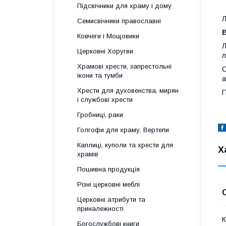
Підсвічники для храму і дому
Л
Семисвічники православні
В
Ковчеги і Мощовики
Л
Церковні Хоругви
л
Храмові хрести, запрестольні
С
ікони та тумби
а
Хрести для духовенства, мирян
П
і службові хрести
Гробниці, раки
Голгофи для храму, Вертепи
Каплиці, куполи та хрести для
Х
храмів
Пошивна продукція
Різні церковні меблі
Церковні атрибути та
приналежності
К
Богослужбові книги