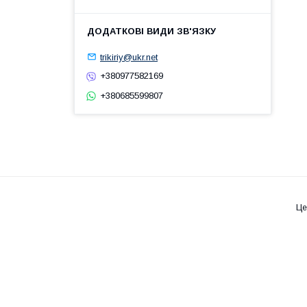
trikiriy@ukr.net
+380977582169
+380685599807