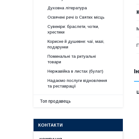
Духовна література
Освячені речі із Святих місць
Сувеніри: браслети, чотки,
М
хрестики
Корисне й душевне: чаї, мазі,
П
подарунки
Поминальні та ритуальні
товари
І
Нержавійка в листах (булат)
Надаємо послуги відновлення
та реставрації
Ц
Топ продавець
КОНТАКТИ