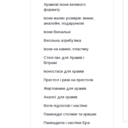
Храмові ікони великого
формату
Ікони малих розмірів: іменні,
аналойні, подарункові
Ікони Вінчальні
Весільна атрибутика
Ікони на камені, пластику
Стелі пвх для Храмів і
Вітражі
Іконостаси для храмів
Престол і ризи на престоли
Жертовники для храмів
Аналої для храмів
Кіоти підлогові і настінні
Панихидні столики та кришки
Панікадила і настінні Бра