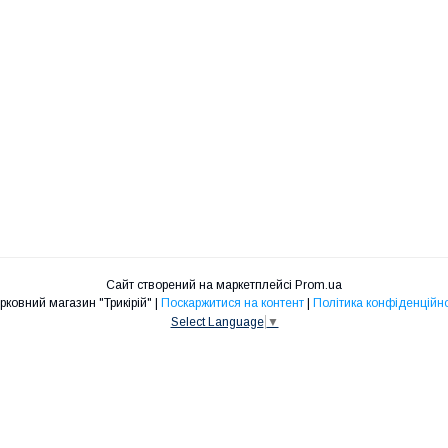
Сайт створений на маркетплейсі
Prom.ua
Церковний магазин "Трикірій" |
Поскаржитися на контент
|
Політика конфіденційно
Select Language
▼