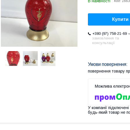
В наявності
Код:
1663
Купити
+380 (97) 758-21-69
замовлення та
консультації
повернення товару п
У компанії підключені
будь-який товар не п