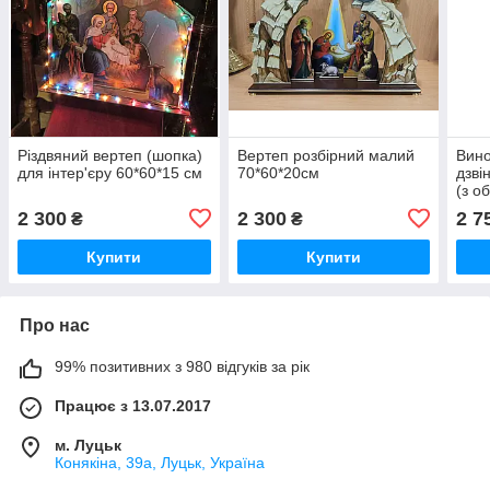
Різдвяний вертеп (шопка)
Вертеп розбірний малий
Вино
для інтер'єру 60*60*15 см
70*60*20см
дзві
(з о
2 300
2 300
2 7
₴
₴
Купити
Купити
Про нас
99% позитивних з 980 відгуків за рік
Працює з 13.07.2017
м. Луцьк
Конякіна, 39а, Луцьк, Україна