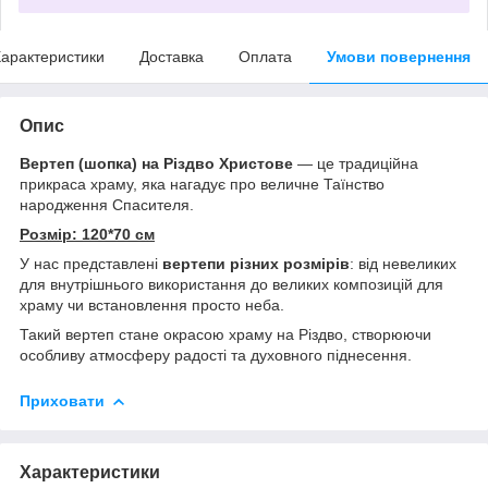
арактеристики
Доставка
Оплата
Умови повернення
Опис
Вертеп (шопка) на Різдво Христове
— це традиційна
прикраса храму, яка нагадує про величне Таїнство
народження Спасителя.
Розмір: 120*70 см
У нас представлені
вертепи різних розмірів
: від невеликих
для внутрішнього використання до великих композицій для
храму чи встановлення просто неба.
Такий вертеп стане окрасою храму на Різдво, створюючи
особливу атмосферу радості та духовного піднесення.
Приховати
Характеристики