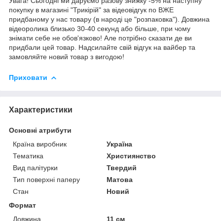
Увага! Сьогодні ми даруємо разову знижку -5% на наступну
покупку в магазині "Трикірій" за відеовідгук по ВЖЕ
придбаному у нас товару (в народі це "розпаковка"). Довжина
відеоролика близько 30-40 секунд або більше, при чому
знімати себе не обов'язково! Але потрібно сказати де ви
придбали цей товар. Надсилайте свій відгук на вайбер та
замовляйте новий товар з вигодою!
Приховати
Характеристики
Основні атрибути
Країна виробник
Україна
Тематика
Християнство
Вид палітурки
Твердий
Тип поверхні паперу
Матова
Стан
Новий
Формат
Довжина
11 см