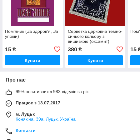
Пом'яник (За здоров’я, За
Серветка церковна темно-
Пом'
упокій)
синього кольору з
вишивкою (оксамит)
15
380
15
₴
₴
Купити
Купити
Про нас
99% позитивних з 983 відгуків за рік
Працює з 13.07.2017
м. Луцьк
Конякіна, 39а, Луцьк, Україна
Контакти