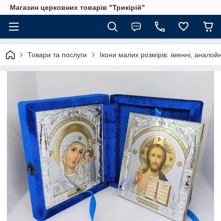
Магазин церковних товарів "Трикірій"
Товари та послуги
Ікони малих розмірів: іменні, аналойн