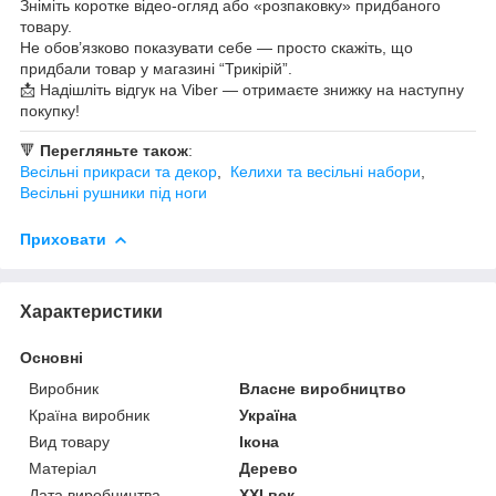
Зніміть коротке відео-огляд або «розпаковку» придбаного
товару.
Не обов’язково показувати себе — просто скажіть, що
придбали товар у магазині “Трикірій”.
📩 Надішліть відгук на Viber — отримаєте знижку на наступну
покупку!
🔻
Перегляньте також
:
Весільні прикраси та декор
,
К
елихи та весільні набори
,
Весільні рушники під ноги
Приховати
Характеристики
Основні
Виробник
Власне виробництво
Країна виробник
Україна
Вид товару
Ікона
Матеріал
Дерево
Дата виробництва
XXI век