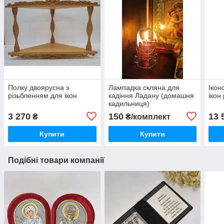
Полку двоярусна з
Лампадка скляна для
Ікон
різьбленням для ікон
кадіння Ладану (домашня
ікон
кадильниця)
3 270
150
13 
₴
₴/комплект
Купити
Купити
Подібні товари компанії