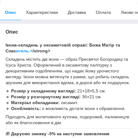
Опис
Характеристики
Доставка
Оплата
Умови п
Опис
Ікона-складень у оксамитовій оправі: Божа Матір та
Спас
итель.<
/strong>
Складень містить дві ікони — образ Пресвятої Богородиці та
Ісуса Христа. Оформлений в оксамитову палітурку з
декоративним оздобленням, що надає йому урочистого
вигляду. Ікони можна витягнути з рамки, що робить складень
зручним для використання вдома, в дорозі або як подарунок.
🔹
Розмір у складеному вигляді:
21×18×5,5 см.
🔹
Розмір у розгорнутому вигляді:
36×21 см.
🔹
Матеріал обкладинки:
оксамит.
🔹
Особливість:
є можливість дістати ікони з обрамлення
Підходить для молитовного куточка, подорожей, паломництв
або як благословення в дім.
🎁
Даруємо знижку -5% на наступне замовлення