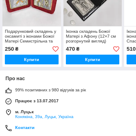
Подарунковий складень у
Іконка складень Божої
Ікон
оксамиті з іконами Божої
Матері з Афону (12×7 см
ікон
Матері Семистрільна та
розгорнутий вигляд)
Спас
Св. Миколая, 13*11 см
250
470
510
₴
₴
Купити
Купити
Про нас
99% позитивних з 980 відгуків за рік
Працює з 13.07.2017
м. Луцьк
Конякіна, 39а, Луцьк, Україна
Контакти