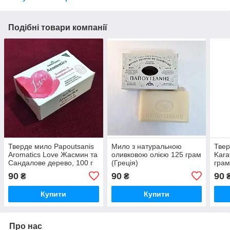
Подібні товари компанії
Тверде мило Papoutsanis
Мило з натуральною
Твер
Aromatics Love Жасмин та
оливковою олією 125 грам
Kara
Сандалове дерево, 100 г
(Греція)
грам
(Греція)
90
90
90
₴
₴
Купити
Купити
Про нас