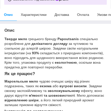
Опис
Характеристики
Доставка
Оплата
Умови п
Опис
Тверде мило
грецького бренду
Papoutsanis
спеціально
розроблене для
делікатного догляду
за чутливою та
схильною до алергій шкірою. Завдяки своїм натуральним
інгредієнтам (на
93%
складається з природних компонентів),
воно підходить для щоденного використання всією родиною.
Крім того, упаковка продукту є
екологічною
, оскільки вона
придатна для повторної переробки.
Як це працює?
Марсельське мило
чудово очищає шкіру від різних
подразнень, таких як
екзема
або
вугрові висипи
. Завдяки
своєму заспокійливому та
зволожувальному
ефекту, воно
дарує відчуття
м'якості та шовковистості
. Мило допомагає
відновленню шкіри
, а його легкий природний аромат
залишає приємне відчуття свіжості.