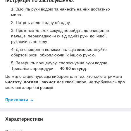
Інструкція по застосуванню
:
Змочіть руки водою та нанесіть на них достатньо
мила.
Потріть долоні одну об одну.
Протягом кількох секунд перейдіть до очищення
пальців, перекладаючи їх від однієї руки до іншої,
рухаючись по колу.
Для очищення великих пальців використовуйте
обертові рухи, обхоплюючи їх іншою рукою.
Завершіть процедуру, сполоснувши руки водою.
Тривалість процедури —
40-60 секунд
.
Це мило стане чудовим вибором для тих, хто хоче отримати
чистоту, догляд і захист
для своєї шкіри, не турбуючись про
можливі алергічні реакції.
Приховати
Характеристики