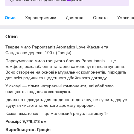
Опис
Характеристики
Доставка
Оплата
Умови п
Опис
Тверде мило Papoutsanis Aromatics Love Жасмин та
Сандалове дерево, 100 г (Греція)
Парфумоване мило грецького бренду Papoutsanis — це
комфорт, розслаблення та гарне самопочуття після купання.
Воно створене на основі натуральних компонентів, підходить
для всієї родини та щоденного дбайливого догляду.
У складі — тільки натуральні компоненти, які дбайливо
очищають і водночас зволожують.
Ідеально підходить для щоденного догляду, не сушить, дарує
відчуття чистоти та легкого аромату природи.
Кожен шматочок — це маленький ритуал затишку ✨
Розмір: 9,7*6,2*3 см
Виробництво: Греція