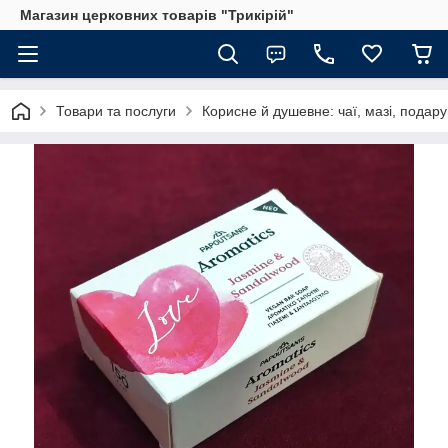
Магазин церковних товарів "Трикірій"
Товари та послуги
Корисне й душевне: чаї, мазі, подар