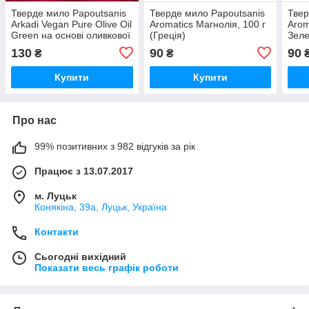
Тверде мило Papoutsanis
Тверде мило Papoutsanis
Твер
Arkadi Vegan Pure Olive Oil
Aromatics Магнолія, 100 г
Arom
Green на основі оливкової
(Греція)
Зеле
олії, 150 г (Греція)
(Гре
130
90
90
₴
₴
Купити
Купити
Про нас
99% позитивних з 982 відгуків за рік
Працює з 13.07.2017
м. Луцьк
Конякіна, 39а, Луцьк, Україна
Контакти
Сьогодні вихідний
Показати весь графік роботи