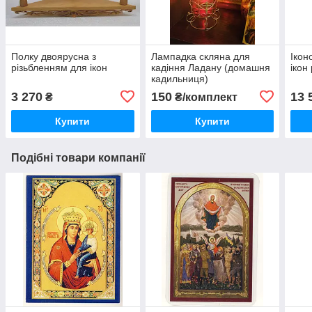
Полку двоярусна з
Лампадка скляна для
Ікон
різьбленням для ікон
кадіння Ладану (домашня
ікон
кадильниця)
3 270
150
13 
₴
₴/комплект
Купити
Купити
Подібні товари компанії