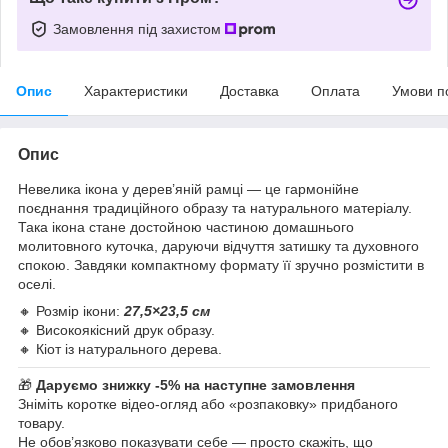
Замовлення під захистом
Опис
Характеристики
Доставка
Оплата
Умови п
Опис
Невелика ікона у дерев’яній рамці — це гармонійне
поєднання традиційного образу та натурального матеріалу.
Така ікона стане достойною частиною домашнього
молитовного куточка, даруючи відчуття затишку та духовного
спокою. Завдяки компактному формату її зручно розмістити в
оселі.
🔸 Розмір ікони:
27,5×23,5 см
🔸 Високоякісний друк образу.
🔸 Кіот із натурального дерева.
🎁
Даруємо знижку -5% на наступне замовлення
Зніміть коротке відео-огляд або «розпаковку» придбаного
товару.
Не обов’язково показувати себе — просто скажіть, що