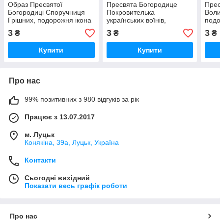
Образ Пресвятої
Пресвята Богородице
Прес
Богородиці Споручниця
Покровителька
Воли
Грішних, подорожня ікона
українських воїнів,
подо
8 х 6см
подорожня ікона 8 х 6см
3
3
3
₴
₴
₴
Купити
Купити
Про нас
99% позитивних з 980 відгуків за рік
Працює з 13.07.2017
м. Луцьк
Конякіна, 39а, Луцьк, Україна
Контакти
Сьогодні вихідний
Показати весь графік роботи
Про нас