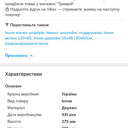
придбали товар у магазині “Трикірій”.
📩 Надішліть відгук на Viber — отримаєте знижку на наступну
покупку!
🔻
Перегляньте також
:
Ікони малих розмірів: іменні, аналойні, подарункові
,
Ікони
великі 120×60
,
Ікони церковні 56х48 і 80х6
0см
,
Широкоформатні ікони
Приховати
Характеристики
Основні
Країна виробник
Україна
Вид товару
Ікона
Матеріал
Дерево
Дата виробництва
XXI век
Висота
275 мм