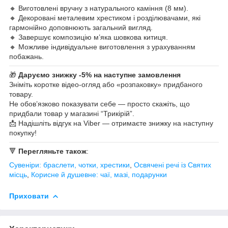
🔸 Виготовлені вручну з натурального каміння (8 мм).
🔸 Декоровані металевим хрестиком і розділювачами, які
гармонійно доповнюють загальний вигляд.
🔸 Завершує композицію м’яка шовкова китиця.
🔸 Можливе індивідуальне виготовлення з урахуванням
побажань.
🎁
Даруємо знижку -5% на наступне замовлення
Зніміть коротке відео-огляд або «розпаковку» придбаного
товару.
Не обов’язково показувати себе — просто скажіть, що
придбали товар у магазині “Трикірій”.
📩 Надішліть відгук на Viber — отримаєте знижку на наступну
покупку!
🔻
Перегляньте також
:
Сувеніри: браслети, чотки, хрестики
,
Освячені речі із Святих
місць
,
Корисне й душевне: чаї, мазі, подарунки
Приховати