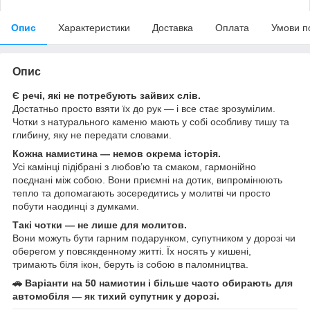
Опис
Характеристики
Доставка
Оплата
Умови п
Опис
Є речі, які не потребують зайвих слів.
Достатньо просто взяти їх до рук — і все стає зрозумілим.
Чотки з натурального каменю мають у собі особливу тишу та
глибину, яку не передати словами.
Кожна намистина — немов окрема історія.
Усі камінці підібрані з любов’ю та смаком, гармонійно
поєднані між собою. Вони приємні на дотик, випромінюють
тепло та допомагають зосередитись у молитві чи просто
побути наодинці з думками.
Такі чотки — не лише для молитов.
Вони можуть бути гарним подарунком, супутником у дорозі чи
оберегом у повсякденному житті. Їх носять у кишені,
тримають біля ікон, беруть із собою в паломництва.
🚗 Варіанти на 50 намистин і більше часто обирають для
автомобіля — як тихий супутник у дорозі.