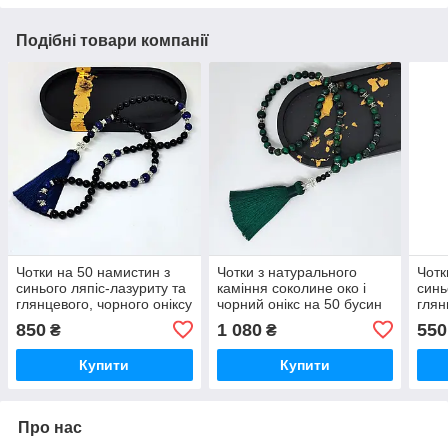
Подібні товари компанії
Чотки на 50 намистин з
Чотки з натурального
Чотк
синього ляпіс-лазуриту та
каміння соколине око і
синь
глянцевого, чорного оніксу
чорний онікс на 50 бусин
глян
850
1 080
550
₴
₴
Купити
Купити
Про нас