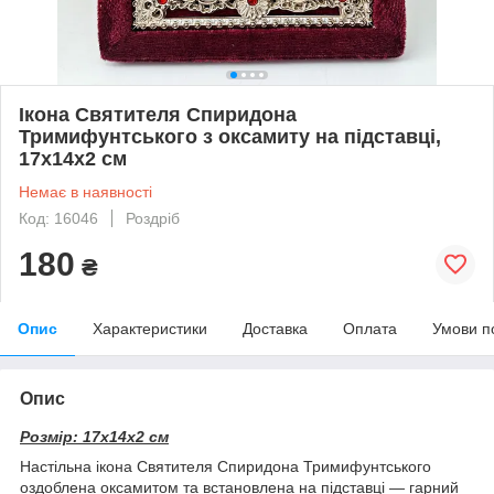
Ікона Святителя Спиридона
Тримифунтського з оксамиту на підставці,
17х14х2 см
Немає в наявності
Код: 16046
Роздріб
180
₴
Опис
Характеристики
Доставка
Оплата
Умови п
Опис
Розмір: 17х14х2 см
Настільна ікона Святителя Спиридона Тримифунтського
оздоблена оксамитом та встановлена на підставці — гарний