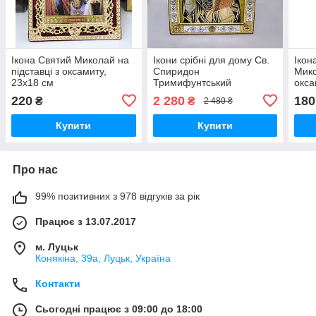
Ікона Святий Миколай на
Ікони срібні для дому Св.
Ікон
підставці з оксамиту,
Спиридон
Мико
23х18 см
Тримифунтський
окс
20,6х16,7 см
оздо
220
2 280
180
₴
₴
2 480 ₴
Купити
Купити
Про нас
99% позитивних з 978 відгуків за рік
Працює з 13.07.2017
м. Луцьк
Конякіна, 39а, Луцьк, Україна
Контакти
Сьогодні працює з 09:00 до 18:00