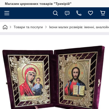
Магазин церковних товарів "Трикірій"
Товари та послуги
Ікони малих розмірів: іменні, аналойн