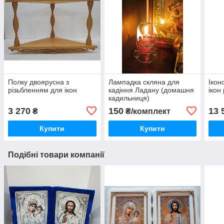
Полку двоярусна з
Лампадка скляна для
Ікон
різьбленням для ікон
кадіння Ладану (домашня
ікон
кадильниця)
3 270
150
13 
₴
₴/комплект
Купити
Купити
Подібні товари компанії