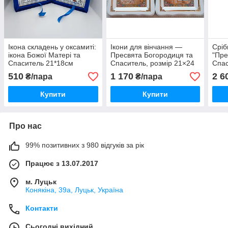
Ікона складень у оксамиті:
Ікони для вінчання —
Сріб
ікона Божої Матері та
Пресвята Богородиця та
"Пре
Спаситель 21*18см
Спаситель, розмір 21×24
Спас
см
виро
510
1 170
2 6
₴/пара
₴/пара
Купити
Купити
Про нас
99% позитивних з 980 відгуків за рік
Працює з 13.07.2017
м. Луцьк
Конякіна, 39а, Луцьк, Україна
Контакти
Сьогодні вихідний