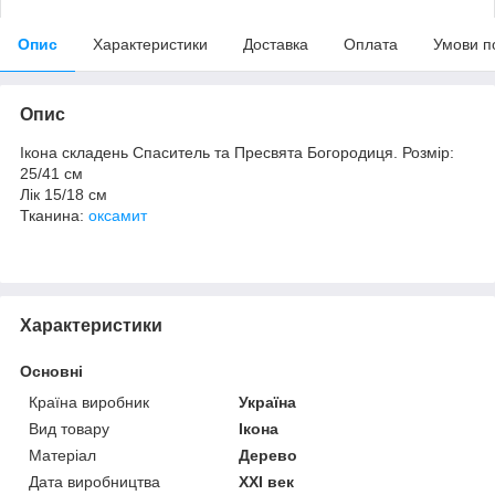
Опис
Характеристики
Доставка
Оплата
Умови п
Опис
Ікона складень Спаситель та Пресвята Богородиця. Розмір:
25/41 см
Лік 15/18 см
Тканина:
оксамит
Характеристики
Основні
Країна виробник
Україна
Вид товару
Ікона
Матеріал
Дерево
Дата виробництва
XXI век