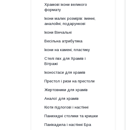
Храмові ікони великого
формату
Ікони малих розмірів: іменні,
аналойні, подарункові
Ікони Вінчальні
Весільна атрибутика
Ікони на камені, пластику
Стелі пвх для Храмів і
Вітражі
Іконостаси для храмів
Престол і ризи на престоли
Жертовники для храмів
Аналої для храмів
Кіоти підлогові і настінні
Панихидні столики та кришки
Панікадила і настінні Бра