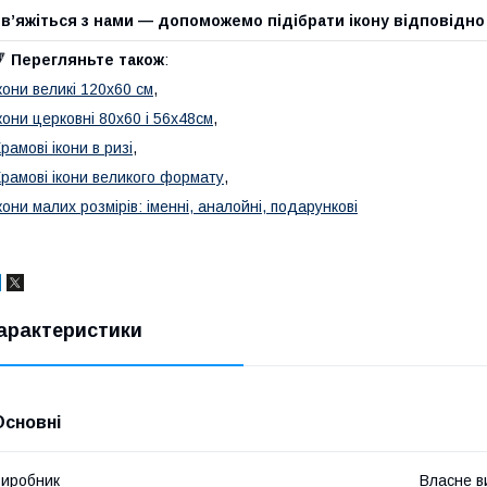
в’яжіться з нами — допоможемо підібрати ікону відповідно
🔻
Перегляньте також
:
кони великі 120х60 см
,
кони церковні 80х60 і 56х48см
,
рамові ікони в ризі
,
рамові ікони великого формату
,
кони малих розмірів: іменні, аналойні, подарункові
арактеристики
Основні
иробник
Власне в