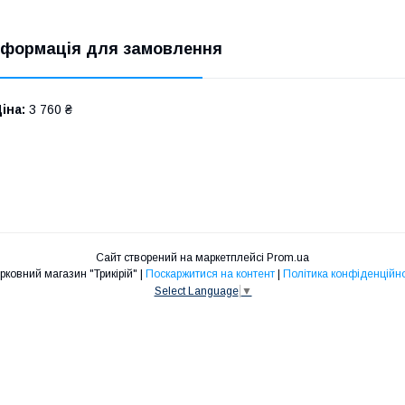
нформація для замовлення
іна:
3 760 ₴
Сайт створений на маркетплейсі
Prom.ua
Церковний магазин "Трикірій" |
Поскаржитися на контент
|
Політика конфіденційно
Select Language
▼