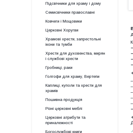
Підсвічники для храму і дому
Семисвічники православні
Ковчеги і Мощовики
Церковні Хоругви
д
Храмові хрести, запрестольні
К
ікони та тумби
–
Хрести для духовенства, мирян
і службові хрести
–
–
Гробниці, раки
Голгофи для храму, Вертепи
–
Каплиці, куполи та хрести для
–
храмів
–
–
Пошивна продукція
–
Різні церковні меблі
Церковні атрибути та
Д
приналежності

Богослужбові книги