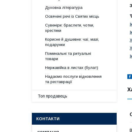
З
Духовна література
Освячені речі із Святих місць
І
Сувеніри: браслети, чотки,
хрестики
І
Корисне й душевне: чаї, мазі,
Х
подарунки
Х
Поминальні та ритуальні
І
товари
Нержавійка в листах (булат)
Надаємо послуги відновлення
та реставрації
Х
Топ продавець
КОНТАКТИ
В