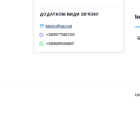
І
trikiriy@ukr.net
+380977582169
Ц
+380685599807