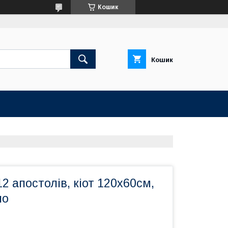
Кошик
Кошик
12 апостолів, кіот 120х60см,
ло