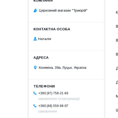
Церковний магазин "Трикірій"
К
В
Наталія
В
В
Конякіна, 39а, Луцьк, Україна
Д
+380 (97) 758-21-69
М
замовлення та консультації
+380 (68) 559-98-07
замовлення