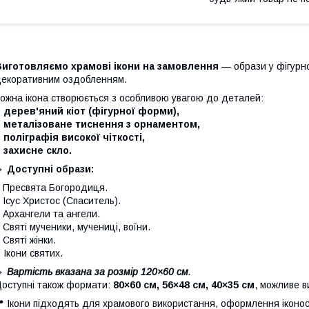
Виготовляємо храмові ікони на замовлення
— образи у фігурно
екоративним оздобленням.
ожна ікона створюється з особливою увагою до деталей:
 дерев'яний кіот (фігурної форми),
– металізоване тиснення з орнаментом,
 поліграфія високої чіткості,
 захисне скло.
🔹
Доступні образи:
 Пресвята Богородиця.
 Ісус Христос (Спаситель).
 Архангели та ангели.
 Святі мученики, мучениці, воїни.
 Святі жінки.
–
Ікони святих.
🔹
Вартість вказана за розмір 120×60 см
.
оступні також формати:
80×60 см, 56×48 см, 40×35 см
, можливе в
 Ікони підходять для храмового використання, оформлення іконо