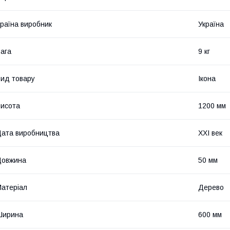
раїна виробник
Україна
ага
9 кг
ид товару
Ікона
исота
1200 мм
ата виробництва
XXI век
Довжина
50 мм
атеріал
Дерево
Ширина
600 мм