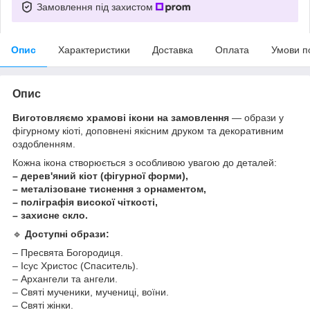
Замовлення під захистом
Опис
Характеристики
Доставка
Оплата
Умови п
Опис
Виготовляємо храмові ікони на замовлення
— образи у
фігурному кіоті, доповнені якісним друком та декоративним
оздобленням.
Кожна ікона створюється з особливою увагою до деталей:
– дерев'яний кіот (фігурної форми),
– металізоване тиснення з орнаментом,
– поліграфія високої чіткості,
– захисне скло.
🔹
Доступні образи:
– Пресвята Богородиця.
– Ісус Христос (Спаситель).
– Архангели та ангели.
– Святі мученики, мучениці, воїни.
– Святі жінки.