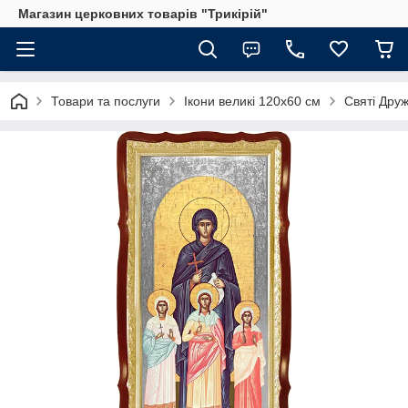
Магазин церковних товарів "Трикірій"
Товари та послуги
Ікони великі 120х60 см
Святі Дру