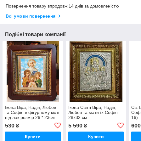
Повернення товару впродовж 14 днів за домовленістю
Всі умови повернення
Подібні товари компанії
Ікона Віра, Надія, Любов
Ікона Святі Віра, Надія,
Св. 
та Софія в фігурному кіоті
Любов та мати їх Софія
Софі
під лак розмір 26 * 23см
28х32 см
16)
530
5 590
600
₴
₴
Купити
Купити