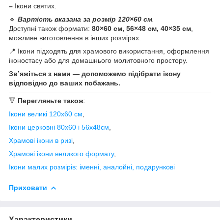
–
Ікони святих.
🔹
Вартість вказана за розмір 120×60 см
.
Доступні також формати:
80×60 см, 56×48 см, 40×35 см
,
можливе виготовлення в інших розмірах.
📍 Ікони підходять для храмового використання, оформлення
іконостасу або для домашнього молитовного простору.
Зв’яжіться з нами — допоможемо підібрати ікону
відповідно до ваших побажань.
🔻
Перегляньте також
:
Ікони великі 120х60 см
,
Ікони церковні 80х60 і 56х48см
,
Храмові ікони в ризі
,
Храмові ікони великого формату
,
Ікони малих розмірів: іменні, аналойні, подарункові
Приховати
Характеристики