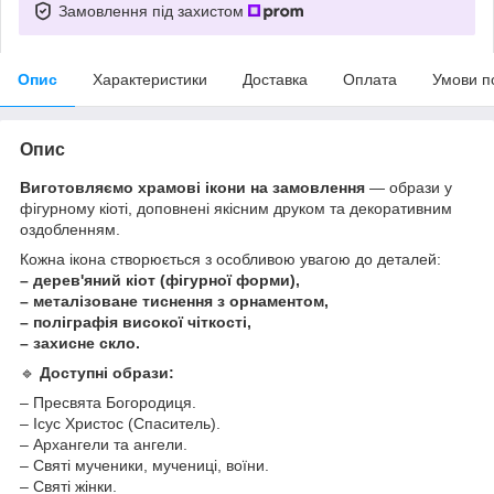
Замовлення під захистом
Опис
Характеристики
Доставка
Оплата
Умови п
Опис
Виготовляємо храмові ікони на замовлення
— образи у
фігурному кіоті, доповнені якісним друком та декоративним
оздобленням.
Кожна ікона створюється з особливою увагою до деталей:
– дерев'яний кіот (фігурної форми),
– металізоване тиснення з орнаментом,
– поліграфія високої чіткості,
– захисне скло.
🔹
Доступні образи:
– Пресвята Богородиця.
– Ісус Христос (Спаситель).
– Архангели та ангели.
– Святі мученики, мучениці, воїни.
– Святі жінки.