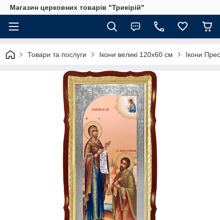
Магазин церковних товарів "Трикірій"
Товари та послуги
Ікони великі 120х60 см
Ікони Прес