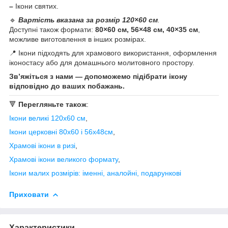
–
Ікони святих.
🔹
Вартість вказана за розмір 120×60 см
.
Доступні також формати:
80×60 см, 56×48 см, 40×35 см
,
можливе виготовлення в інших розмірах.
📍 Ікони підходять для храмового використання, оформлення
іконостасу або для домашнього молитовного простору.
Зв’яжіться з нами — допоможемо підібрати ікону
відповідно до ваших побажань.
🔻
Перегляньте також
:
Ікони великі 120х60 см
,
Ікони церковні 80х60 і 56х48см
,
Храмові ікони в ризі
,
Храмові ікони великого формату
,
Ікони малих розмірів: іменні, аналойні, подарункові
Приховати
Характеристики