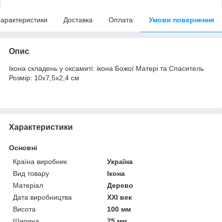
арактеристики
Доставка
Оплата
Умови повернення
Опис
Ікона складень у оксамиті: ікона Божої Матері та Спаситель
Розмір: 10х7,5х2,4 см
Характеристики
Основні
Країна виробник
Україна
Вид товару
Ікона
Матеріал
Дерево
Дата виробництва
XXI век
Висота
100 мм
Ширина
75 мм