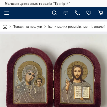
Магазин церковних товарів "Трикірій"
Товари та послуги
Ікони малих розмірів: іменні, аналойн