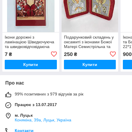
Ікони дорожні з
Подарунковий складень у
Ікон
ламінацією Швидкочуюча
оксамиті з іконами Божої
та Б
та швидковідповідаюча
Матері Семистрільна та
22*1
ікона Божої Матері 8х6 см,
Св. Миколая, 13*11 см
7
250
900
₴
₴
укр. мова
Купити
Купити
Про нас
99% позитивних з 979 відгуків за рік
Працює з 13.07.2017
м. Луцьк
Конякіна, 39а, Луцьк, Україна
Контакти