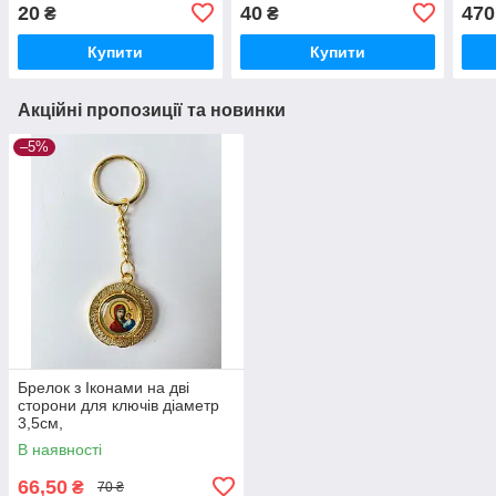
на вибір)
20
40
470
₴
₴
Купити
Купити
Акційні пропозиції та новинки
–5%
Брелок з Іконами на дві
сторони для ключів діаметр
3,5см,
В наявності
66,50
₴
70 ₴