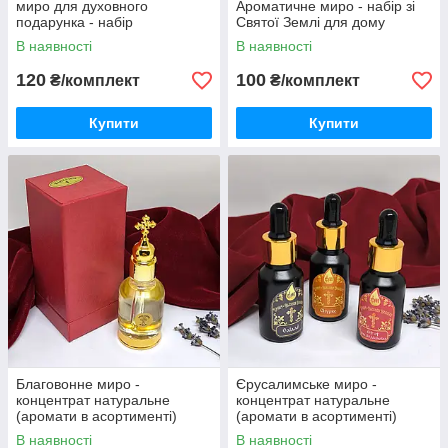
миро для духовного
Ароматичне миро - набір зі
подарунка - набір
Святої Землі для дому
В наявності
В наявності
120
100
₴/комплект
₴/комплект
Купити
Купити
Благовонне миро -
Єрусалимське миро -
концентрат натуральне
концентрат натуральне
(аромати в асортименті)
(аромати в асортименті)
В наявності
В наявності