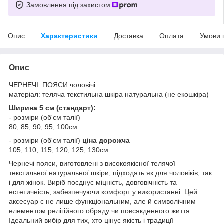
Замовлення під захистом
Опис
Характеристики
Доставка
Оплата
Умови 
Опис
ЧЕРНЕЧІ ПОЯСИ чоловічі
матеріал: теляча текстильна шкіра натуральна (не екошкіра)
Ширина 5 см (стандарт):
- розміри (об'єм талії)
80, 85, 90, 95, 100см
- розміри (об'єм талії)
ціна дорожча
105, 110, 115, 120, 125, 130см
Чернечі пояси, виготовлені з високоякісної телячої
текстильної натуральної шкіри, підходять як для чоловіків, так
і для жінок. Виріб поєднує міцність, довговічність та
естетичність, забезпечуючи комфорт у використанні. Цей
аксесуар є не лише функціональним, але й символічним
елементом релігійного обряду чи повсякденного життя.
Ідеальний вибір для тих, хто цінує якість і традиції