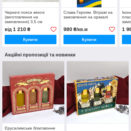
Чернечі пояси жіночі
Слава Героям. Вітражі на
Ікон
(виготовлення на
замовлення на оракалі
плас
замовлення) 3,5 см
зам
1 210
980
1 9
від
₴
₴/кв.м
Купити
Купити
Акційні пропозиції та новинки
Єрусалимське благовонне