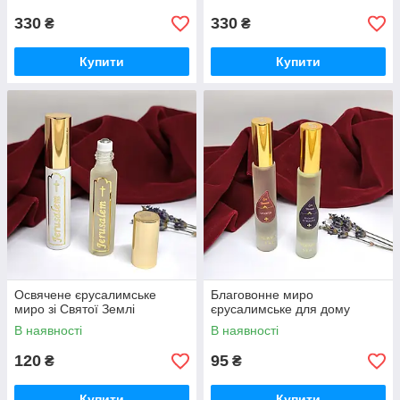
330
330
₴
₴
Купити
Купити
Освячене єрусалимське
Благовонне миро
миро зі Святої Землі
єрусалимське для дому
В наявності
В наявності
120
95
₴
₴
Купити
Купити