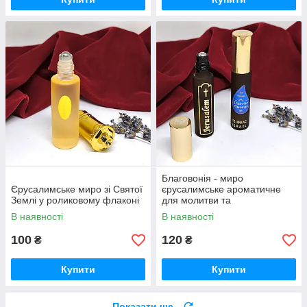
Благовонія - миро
Єрусалимське миро зі Святої
єрусалимське ароматичне
Землі у роликовому флаконі
для молитви та
благословення
В наявності
В наявності
100
120
₴
₴
Купити
Купити
Показати ще