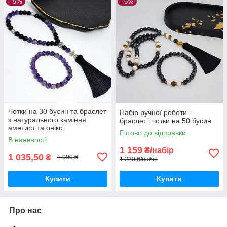
–5%
–5%
Чотки на 30 бусин та браслет
Набір ручної роботи -
з натурального каміння
браслет і чотки на 50 бусин
аметист та онікс
Готово до відправки
В наявності
1 159
₴/набір
1 035,50
₴
1 090 ₴
1 220 ₴/набір
Купити
Купити
Про нас