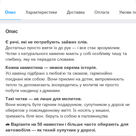
Опис
Характеристики
Доставка
Оплата
Умови п
Опис
Є речі, які не потребують зайвих слів.
Достатньо просто взяти їх до рук — і все стає зрозумілим.
Чотки з натурального каменю мають у собі особливу тишу та
глибину, яку не передати словами.
Кожна намистина — немов окрема історія.
Усі камінці підібрані з любов’ю та смаком, гармонійно
поєднані між собою. Вони приємні на дотик, випромінюють
тепло та допомагають зосередитись у молитві чи просто
побути наодинці з думками.
Такі чотки — не лише для молитов.
Вони можуть бути гарним подарунком, супутником у дорозі чи
оберегом у повсякденному житті. Їх носять у кишені,
тримають біля ікон, беруть із собою в паломництва.
🚗 Варіанти на 50 намистин і більше часто обирають для
автомобіля — як тихий супутник у дорозі.