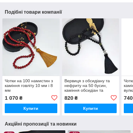
Подібні товари компанії
Чотки на 100 намистин з
Вервиця з обсидіану та
Чотк
каміння говліту 10 мм і 8
нефриту на 50 бусин,
камі
мм
каміння обсидіан та
вулк
нефрит 10 мм
1 070
820
740
₴
₴
Купити
Купити
Акційні пропозиції та новинки