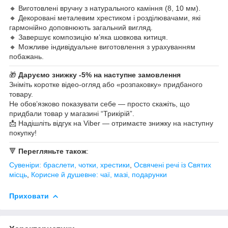
🔸 Виготовлені вручну з натурального каміння (8, 10 мм).
🔸 Декоровані металевим хрестиком і розділювачами, які
гармонійно доповнюють загальний вигляд.
🔸 Завершує композицію м’яка шовкова китиця.
🔸 Можливе індивідуальне виготовлення з урахуванням
побажань.
🎁
Даруємо знижку -5% на наступне замовлення
Зніміть коротке відео-огляд або «розпаковку» придбаного
товару.
Не обов’язково показувати себе — просто скажіть, що
придбали товар у магазині “Трикірій”.
📩 Надішліть відгук на Viber — отримаєте знижку на наступну
покупку!
🔻
Перегляньте також
:
Сувеніри: браслети, чотки, хрестики
,
Освячені речі із Святих
місць
,
Корисне й душевне: чаї, мазі, подарунки
Приховати