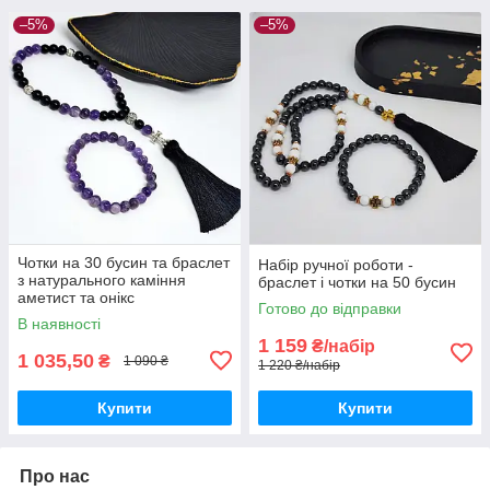
–5%
–5%
Чотки на 30 бусин та браслет
Набір ручної роботи -
з натурального каміння
браслет і чотки на 50 бусин
аметист та онікс
Готово до відправки
В наявності
1 159
₴/набір
1 035,50
₴
1 090 ₴
1 220 ₴/набір
Купити
Купити
Про нас