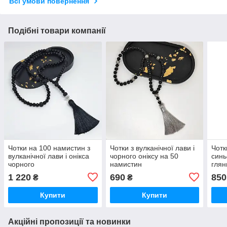
Всі умови повернення
Подібні товари компанії
Чотки на 100 намистин з
Чотки з вулканічної лави і
Чотк
вулканічної лави і онікса
чорного оніксу на 50
синь
чорного
намистин
глян
1 220
690
850
₴
₴
Купити
Купити
Акційні пропозиції та новинки