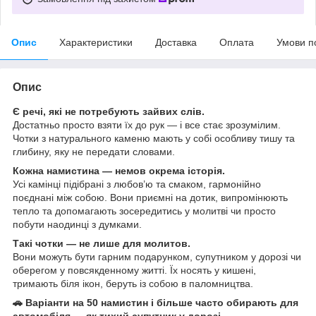
Опис
Характеристики
Доставка
Оплата
Умови п
Опис
Є речі, які не потребують зайвих слів.
Достатньо просто взяти їх до рук — і все стає зрозумілим.
Чотки з натурального каменю мають у собі особливу тишу та
глибину, яку не передати словами.
Кожна намистина — немов окрема історія.
Усі камінці підібрані з любов’ю та смаком, гармонійно
поєднані між собою. Вони приємні на дотик, випромінюють
тепло та допомагають зосередитись у молитві чи просто
побути наодинці з думками.
Такі чотки — не лише для молитов.
Вони можуть бути гарним подарунком, супутником у дорозі чи
оберегом у повсякденному житті. Їх носять у кишені,
тримають біля ікон, беруть із собою в паломництва.
🚗 Варіанти на 50 намистин і більше часто обирають для
автомобіля — як тихий супутник у дорозі.