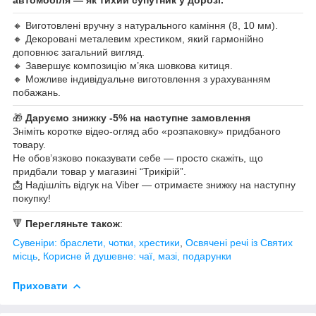
🔸 Виготовлені вручну з натурального каміння (8, 10 мм).
🔸 Декоровані металевим хрестиком, який гармонійно
доповнює загальний вигляд.
🔸 Завершує композицію м’яка шовкова китиця.
🔸 Можливе індивідуальне виготовлення з урахуванням
побажань.
🎁
Даруємо знижку -5% на наступне замовлення
Зніміть коротке відео-огляд або «розпаковку» придбаного
товару.
Не обов’язково показувати себе — просто скажіть, що
придбали товар у магазині “Трикірій”.
📩 Надішліть відгук на Viber — отримаєте знижку на наступну
покупку!
🔻
Перегляньте також
:
Сувеніри: браслети, чотки, хрестики
,
Освячені речі із Святих
місць
,
Корисне й душевне: чаї, мазі, подарунки
Приховати