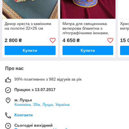
Декор хреста з камінням
Митра для священника
Хрес
на полотні 32×26 см
велюрова блакитна з
митр
літографічними іконами,
розмір 58
2 800
4 650
15 
₴
₴
Купити
Купити
Про нас
99% позитивних з 982 відгуків за рік
Працює з 13.07.2017
м. Луцьк
Конякіна, 39а, Луцьк, Україна
Контакти
Сьогодні вихідний