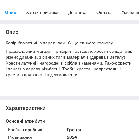
Опис
Характеристики
Доставка
Оплата
Умови п
Опис
Колір блакитний з переливом, Є ще синього кольору
Православний
магазин
трикирій
поставляє
хрести
священиків
різних
дизайнів
,
з
різних
типів
матеріалів
(
дерева
і
металу
)
.
Хрести
латунні
і
нагородні
зі срібла
з
каменями
.
Також
хрести
і
панагії
з
дерева
різьблені
.
Требні
хрести
і
напрестольні
хрести
в
наявності
і
під
замовлення
.
Характеристики
Основні атрибути
Країна виробник
Греція
Рік видання
2024