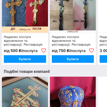
Надаємо послуги
Надаємо послуги
Нада
відновлення та
відновлення та
відн
реставрації. Реставрація
реставрації. Реставрація
рест
требного латунного
старого латунного хреста
хрес
500
750
3 0
від
₴/послуга
від
₴/послуга
хреста
ланц
Купити
Купити
Подібні товари компанії