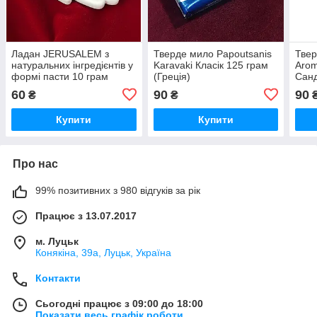
Ладан JERUSALEM з
Тверде мило Papoutsanis
Твер
натуральних інгредієнтів у
Karavaki Класік 125 грам
Arom
формі пасти 10 грам
(Греція)
Санд
(Гре
60
90
90
₴
₴
Купити
Купити
Про нас
99% позитивних з 980 відгуків за рік
Працює з 13.07.2017
м. Луцьк
Конякіна, 39а, Луцьк, Україна
Контакти
Сьогодні працює з 09:00 до 18:00
Показати весь графік роботи