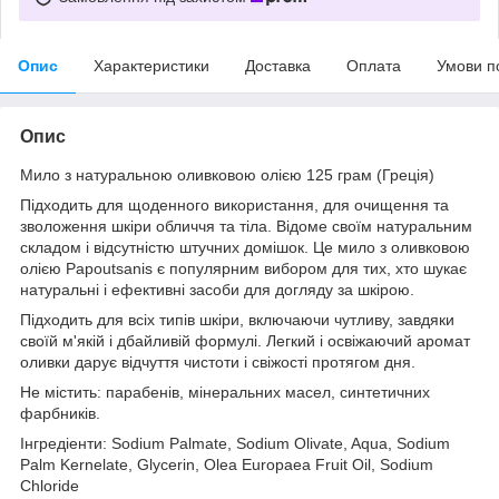
Опис
Характеристики
Доставка
Оплата
Умови п
Опис
Мило з натуральною оливковою олією 125 грам (Греція)
Підходить для щоденного використання, для очищення та
зволоження шкіри обличчя та тіла. Відоме своїм натуральним
складом і відсутністю штучних домішок. Це мило з оливковою
олією Papoutsanis є популярним вибором для тих, хто шукає
натуральні і ефективні засоби для догляду за шкірою.
Підходить для всіх типів шкіри, включаючи чутливу, завдяки
своїй м'якій і дбайливій формулі. Легкий і освіжаючий аромат
оливки дарує відчуття чистоти і свіжості протягом дня.
Не містить: парабенів, мінеральних масел, синтетичних
фарбників.
Інгредіенти: Sodium Palmate, Sodium Olivate, Aqua, Sodium
Palm Kernelate, Glycerin, Olea Europaea Fruit Oil, Sodium
Chloride