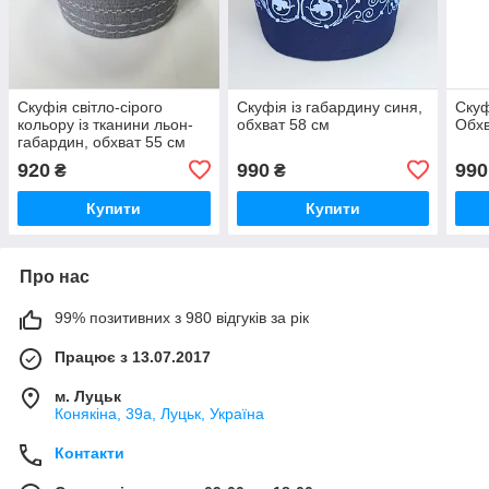
Скуфія світло-сірого
Скуфія із габардину синя,
Скуф
кольору із тканини льон-
обхват 58 см
Обхв
габардин, обхват 55 см
920
990
990
₴
₴
Купити
Купити
Про нас
99% позитивних з 980 відгуків за рік
Працює з 13.07.2017
м. Луцьк
Конякіна, 39а, Луцьк, Україна
Контакти