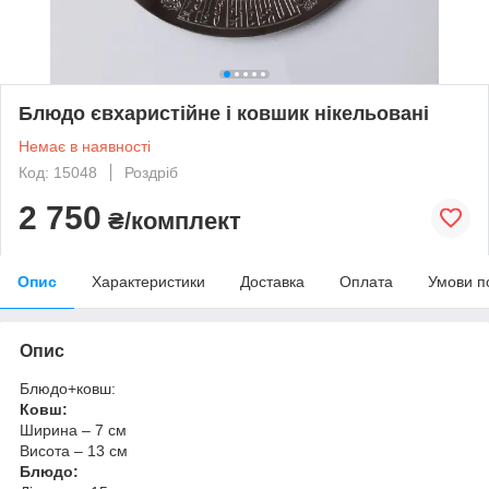
Блюдо євхаристійне і ковшик нікельовані
Немає в наявності
Код: 15048
Роздріб
2 750
₴/комплект
Опис
Характеристики
Доставка
Оплата
Умови п
Опис
Блюдо+ковш:
Ковш:
Ширина – 7 см
Висота – 13 см
Блюдо: