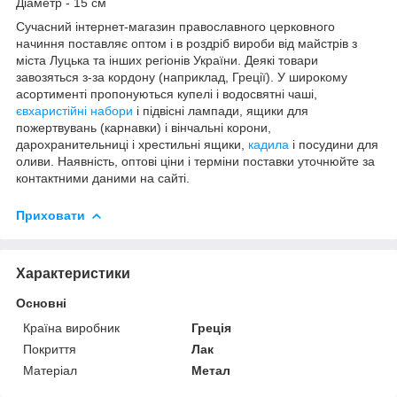
Діаметр - 15 см
Сучасний інтернет-магазин православного церковного
начиння поставляє оптом і в роздріб вироби від майстрів з
міста Луцька та інших регіонів України. Деякі товари
завозяться з-за кордону (наприклад, Греції). У широкому
асортименті пропонуються купелі і водосвятні чаші,
євхаристійні набори
і підвісні лампади, ящики для
пожертвувань (карнавки) і вінчальні корони,
дарохранительниці і хрестильні ящики,
кадила
і посудини для
оливи. Наявність, оптові ціни і терміни поставки уточнюйте за
контактними даними на сайті.
Приховати
Характеристики
Основні
Країна виробник
Греція
Покриття
Лак
Матеріал
Метал