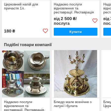
Церковний напій для
Надаємо послуги
Нада
причастя 1л.
відновлення та
відн
реставрації. Реставрація
рест
набору (покриття сріблом)
чаші
2 500
від
₴/
від
послуга
пос
180
₴
Купити
Подібні товари компанії
Надаємо послуги
Блюдо мале всенічне з
Блю
відновлення та
латуні і булата
Церк
реставрації. Реставрація,