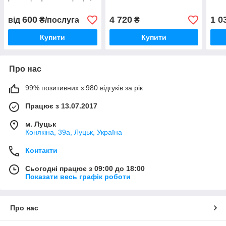
посріблення старого
сосуда
600
4 720
1 0
від
₴/послуга
₴
Купити
Купити
Про нас
99% позитивних з 980 відгуків за рік
Працює з 13.07.2017
м. Луцьк
Конякіна, 39а, Луцьк, Україна
Контакти
Сьогодні працює з 09:00 до 18:00
Показати весь графік роботи
Про нас