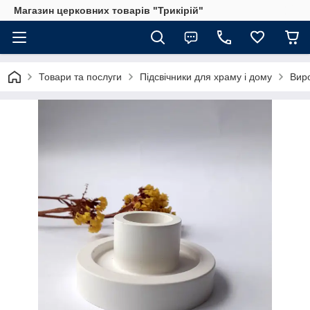
Магазин церковних товарів "Трикірій"
Товари та послуги
Підсвічники для храму і дому
Виро