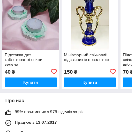
Підставка для
Мініатюрний свічковий
Підс
таблетованої свічки
підсвічник із позолотою
свіч
зелена
вибі
40
150
70
₴
₴
Купити
Купити
Про нас
99% позитивних з 979 відгуків за рік
Працює з 13.07.2017