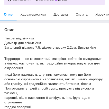
Опис
Характеристики
Доставка
Оплата
Умови п
Опис
Гіпсові підсвічники
Діаметр для свічки 2см
Загальний діаметр 7.5, діаметр зверху 2.2см. Висота 4см
Терраццо — це композитний матеріал, тобто він складається
з кількох компонентів, які традиційно використовуються для
оздоблення.
Іноді його називають штучним каменем, тому що його
основною сировиною є наповнювачі, такі як шматки мармуру
або граніту, які традиційно заливають бетоном, гіпсом.
Приготовану в такий спосіб суміш пресують під високим
тиском і,
нарешті, після висихання її шліфують і полірують для
отримання
гладкої поверхні.