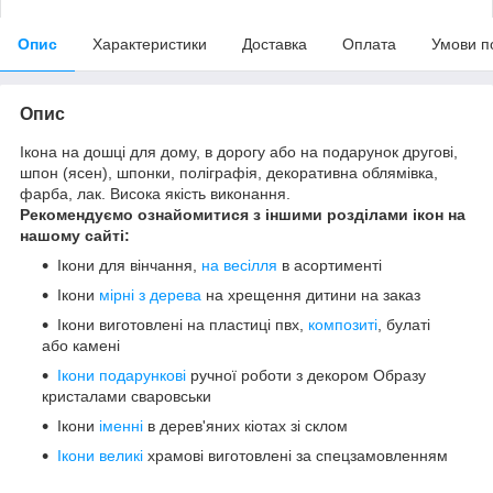
Опис
Характеристики
Доставка
Оплата
Умови п
Опис
Ікона на дошці для дому, в дорогу або на подарунок другові,
шпон (ясен), шпонки, поліграфія, декоративна облямівка,
фарба, лак. Висока якість виконання.
Рекомендуємо ознайомитися з іншими розділами ікон на
нашому сайті:
Ікони для вінчання,
на весілля
в асортименті
Ікони
мірні з дерева
на хрещення дитини на заказ
Ікони виготовлені на пластиці пвх,
композиті
, булаті
або камені
Ікони подарункові
ручної роботи з декором Образу
кристалами сваровськи
Ікони
іменні
в дерев'яних кіотах зі склом
Ікони великі
храмові виготовлені за спецзамовленням