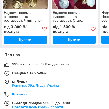
Надаємо послуги
Надаємо послуги
Нада
відновлення та
відновлення та
відн
реставрації. Чаші потіри
реставрації. Стара
рест
до та після реставрації
водосвятна чаша з латуні
чаша
3 300
1 500
від
₴/
від
₴/
від
до і після реставрації
рест
послуга
послуга
пос
Купити
Купити
Про нас
99% позитивних з 983 відгуків за рік
Працює з 13.07.2017
м. Луцьк
Конякіна, 39а, Луцьк, Україна
Контакти
Сьогодні працює з 09:00 до 18:00
Показати весь графік роботи