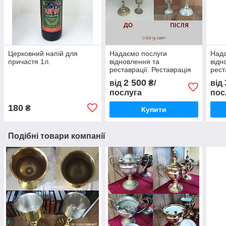
Церковний напій для
Надаємо послуги
Нада
причастя 1л.
відновлення та
відн
реставрації. Реставрація
рест
набору (покриття сріблом)
чаші
2 500
від
₴/
від
послуга
пос
180
₴
Купити
Подібні товари компанії