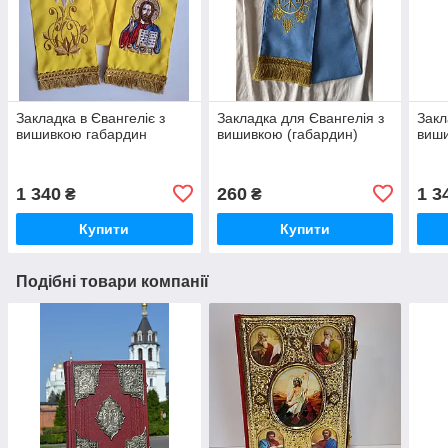
Закладка в Євангеліє з
Закладка для Євангелія з
Закл
вишивкою габардин
вишивкою (габардин)
виши
1 340
260
1 3
₴
₴
Купити
Купити
Подібні товари компанії