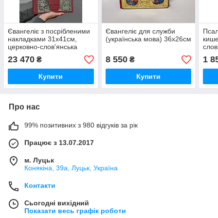
Євангеліє з посрібленими
Євангеліє для служби
Псал
накладками 31х41см,
(українська мова) 36х26см
кише
церковно-слов'янська
слов
мова
(чер
23 470
8 550
1 8
₴
₴
Купити
Купити
Про нас
99% позитивних з 980 відгуків за рік
Працює з 13.07.2017
м. Луцьк
Конякіна, 39а, Луцьк, Україна
Контакти
Сьогодні вихідний
Показати весь графік роботи