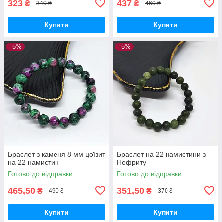
323
437
₴
₴
340 ₴
460 ₴
Купити
Купити
–5%
–5%
Браслет з каменя 8 мм цоїзит
Браслет на 22 намистини з
на 22 намистин
Нефриту
Готово до відправки
Готово до відправки
465,50
351,50
₴
₴
490 ₴
370 ₴
Купити
Купити