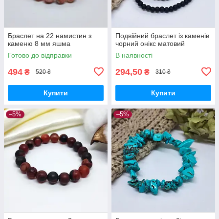
Браслет на 22 намистин з
Подвійний браслет із каменів
каменю 8 мм яшма
чорний онікс матовий
Готово до відправки
В наявності
494
294,50
₴
₴
520 ₴
310 ₴
Купити
Купити
–5%
–5%