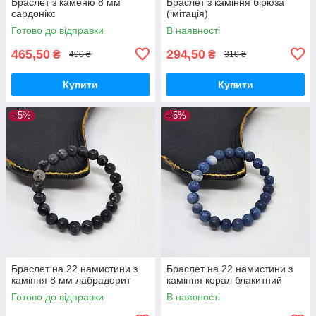
Браслет з каменю 8 мм
Браслет з каміння бірюза
сардонікс
(імітація)
Готово до відправки
В наявності
465,50
294,50
₴
₴
490 ₴
310 ₴
Купити
Купити
–5%
–5%
Браслет на 22 намистини з
Браслет на 22 намистини з
каміння 8 мм лабрадорит
каміння корал блакитний
Готово до відправки
В наявності