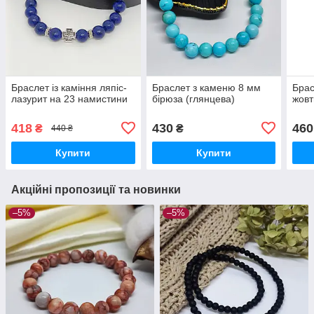
Браслет із каміння ляпіс-
Браслет з каменю 8 мм
Брас
лазурит на 23 намистини
бірюза (глянцева)
жовт
418
430
460
₴
₴
440 ₴
Купити
Купити
Акційні пропозиції та новинки
–5%
–5%