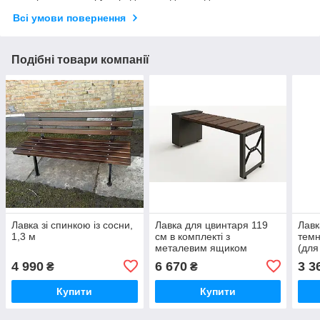
Всі умови повернення
Подібні товари компанії
Лавка зі спинкою із сосни,
Лавка для цвинтаря 119
Лавк
1,3 м
см в комплекті з
темн
металевим ящиком
(для
(сталь/терасна дошка)
4 990
6 670
3 3
₴
₴
Купити
Купити