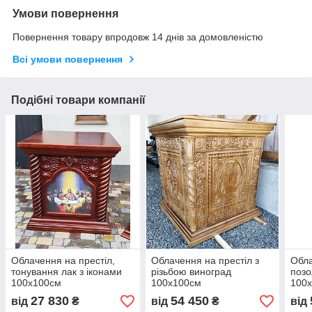
Умови повернення
Повернення товару впродовж 14 днів за домовленістю
Всі умови повернення
Подібні товари компанії
Облачення на престіл,
Облачення на престіл з
Обла
тонування лак з іконами
різьбою виноград
позо
100х100см
100х100см
100
27 830
54 450
від
₴
від
₴
від