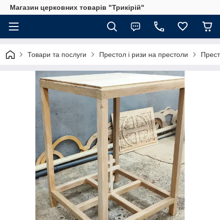
Магазин церковних товарів "Трикірій"
Товари та послуги
Престол і ризи на престоли
Прест