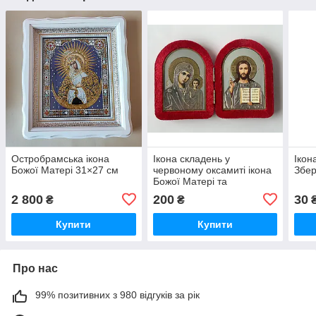
Остробрамська ікона
Ікона складень у
Ікон
Божої Матері 31×27 см
червоному оксамиті ікона
Збер
Божої Матері та
Спаситель
2 800
200
30
₴
₴
Купити
Купити
Про нас
99% позитивних з 980 відгуків за рік