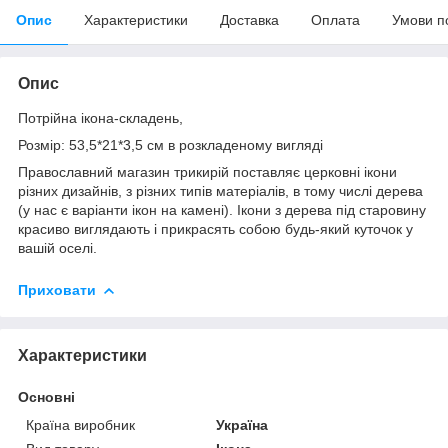
Опис
Характеристики
Доставка
Оплата
Умови п
Опис
Потрійна
ікона
-
складень
,
Розмір: 53,5*21*3,5 см в розкладеному вигляді
Православний
магазин
трикирій
поставляє
церковні
ікони
різних
дизайнів
,
з
різних
типів
матеріалів
,
в
тому
числі
дерева
(
у
нас
є
варіанти
ікон
на
камені
)
.
Ікони
з
дерева
під старовину
красиво
виглядають
і
прикрасять
собою
будь-який
куточок у
вашій оселі
.
Приховати
Характеристики
Основні
Країна виробник
Україна