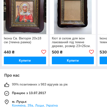
Ікона Св. Вікторія 20х18
Кіот зі склом для ікон
Ікон
см (темна рамка)
лакований під темне
темн
дерево, розмір 23×26см.
440
500
530
₴
₴
Купити
Купити
Про нас
99% позитивних з 983 відгуків за рік
Працює з 13.07.2017
м. Луцьк
Конякіна, 39а, Луцьк, Україна