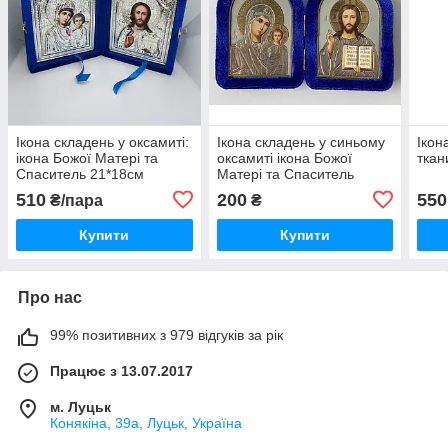
Ікона складень у оксамиті:
Ікона складень у синьому
Ікон
ікона Божої Матері та
оксамиті ікона Божої
ткан
Спаситель 21*18см
Матері та Спаситель
510
200
550
₴/пара
₴
Купити
Купити
Про нас
99% позитивних з 979 відгуків за рік
Працює з 13.07.2017
м. Луцьк
Конякіна, 39а, Луцьк, Україна