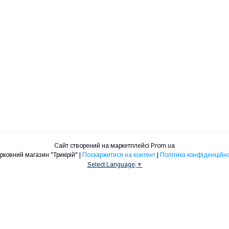
Сайт створений на маркетплейсі
Prom.ua
Церковний магазин "Трикірій" |
Поскаржитися на контент
|
Політика конфіденційно
Select Language
▼