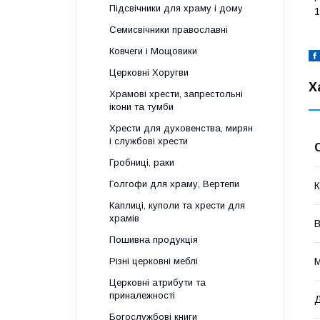
Підсвічники для храму і дому
1
Семисвічники православні
Ковчеги і Мощовики
Церковні Хоругви
Х
Храмові хрести, запрестольні
ікони та тумби
Хрести для духовенства, мирян
і службові хрести
Гробниці, раки
Голгофи для храму, Вертепи
К
Каплиці, куполи та хрести для
храмів
В
Пошивна продукція
М
Різні церковні меблі
Церковні атрибути та
приналежності
Д
Богослужбові книги