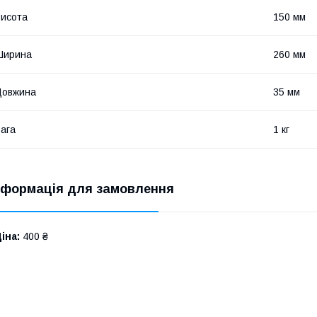
исота
150 мм
Ширина
260 мм
Довжина
35 мм
ага
1 кг
нформація для замовлення
іна:
400 ₴