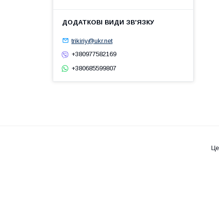
trikiriy@ukr.net
+380977582169
+380685599807