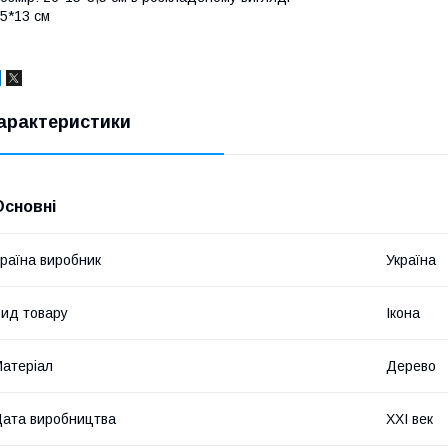
5*13 см
арактеристики
Основні
раїна виробник
Україна
ид товару
Ікона
атеріал
Дерево
ата виробництва
XXI век