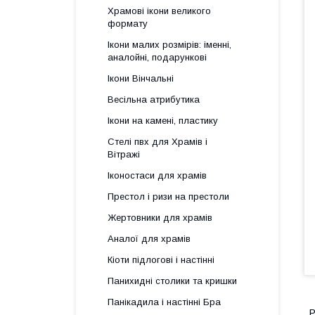
Храмові ікони великого
формату
Ікони малих розмірів: іменні,
аналойні, подарункові
Ікони Вінчальні
Весільна атрибутика
Ікони на камені, пластику
Стелі пвх для Храмів і
Вітражі
Іконостаси для храмів
Престол і ризи на престоли
Жертовники для храмів
Аналої для храмів
Кіоти підлогові і настінні
Панихидні столики та кришки
Панікадила і настінні Бра
Р