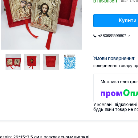
В наявності
Код:
1374
Купити
+380685599807
повернення товару п
У компанії підключені
будь-який товар не п
озмір: 26*15*3,5 см в розкладеному вигляді