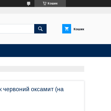
Кошик
Кошик
к червоний оксамит (на