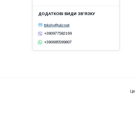
trikiriy@ukr.net
+380977582169
+380685599807