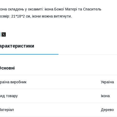
кона складень у оксамиті: ікона Божої Матері та Спаситель
озмір: 21*18*2 см, ікони можна витягнути.
арактеристики
Основні
раїна виробник
Україна
ид товару
Ікона
атеріал
Дерево