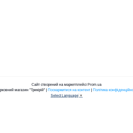
Сайт створений на маркетплейсі
Prom.ua
Церковний магазин "Трикірій" |
Поскаржитися на контент
|
Політика конфіденційно
Select Language
▼