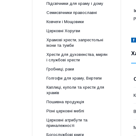
Підсвічники для храму і дому
І
Семисвічники православні
Р
Ковчеги і Мощовики
Церковні Хоругви
Храмові хрести, запрестольні
ікони та тумби
Х
Хрести для духовенства, мирян
і службові хрести
Гробниці, раки
Голгофи для храму, Вертепи
Каплиці, куполи та хрести для
храмів
К
Пошивна продукція
Різні церковні меблі
В
Церковні атрибути та
приналежності
М
Богослужбові книги