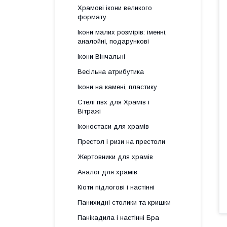
Храмові ікони великого
формату
Ікони малих розмірів: іменні,
аналойні, подарункові
Ікони Вінчальні
Весільна атрибутика
Ікони на камені, пластику
Стелі пвх для Храмів і
Вітражі
Іконостаси для храмів
Престол і ризи на престоли
Жертовники для храмів
Аналої для храмів
Кіоти підлогові і настінні
Панихидні столики та кришки
Панікадила і настінні Бра