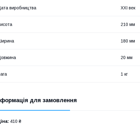
ата виробництва
XXI век
исота
210 мм
Ширина
180 мм
Довжина
20 мм
ага
1 кг
нформація для замовлення
іна:
410 ₴