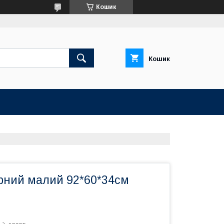
Кошик
Кошик
ірний малий 92*60*34см