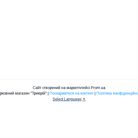
Сайт створений на маркетплейсі
Prom.ua
Церковний магазин "Трикірій" |
Поскаржитися на контент
|
Політика конфіденційно
Select Language
▼