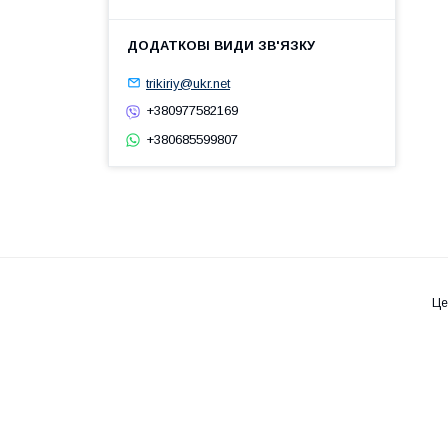
trikiriy@ukr.net
+380977582169
+380685599807