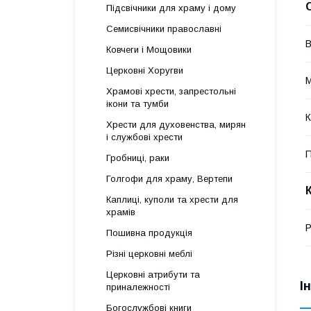
Підсвічники для храму і дому
Семисвічники православні
В
Ковчеги і Мощовики
Церковні Хоругви
М
Храмові хрести, запрестольні
ікони та тумби
К
Хрести для духовенства, мирян
і службові хрести
П
Гробниці, раки
Голгофи для храму, Вертепи
Каплиці, куполи та хрести для
храмів
Р
Пошивна продукція
Різні церковні меблі
Церковні атрибути та
І
приналежності
Богослужбові книги