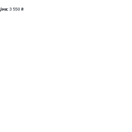
іна:
3 550 ₴