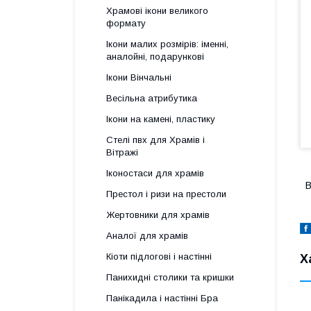
Храмові ікони великого
формату
Ікони малих розмірів: іменні,
аналойні, подарункові
Ікони Вінчальні
Весільна атрибутика
Ікони на камені, пластику
Стелі пвх для Храмів і
Вітражі
Іконостаси для храмів
В
Престол і ризи на престоли
Жертовники для храмів
Аналої для храмів
Кіоти підлогові і настінні
Х
Панихидні столики та кришки
Панікадила і настінні Бра