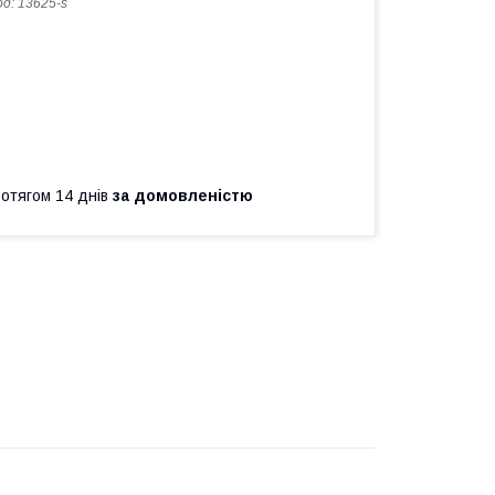
од:
13625-s
ротягом 14 днів
за домовленістю