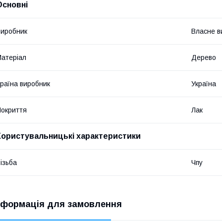
Основні
иробник
Власне в
атеріал
Дерево
раїна виробник
Україна
окриття
Лак
Користувальницькі характеристики
ізьба
Чпу
нформація для замовлення