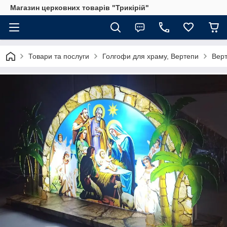
Магазин церковних товарів "Трикірій"
Товари та послуги
Голгофи для храму, Вертепи
Верт