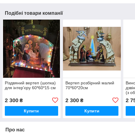
Подібні товари компанії
Різдвяний вертеп (шопка)
Вертеп розбірний малий
Вино
для інтер'єру 60*60*15 см
70*60*20см
дзві
(з о
2 300
2 300
2 7
₴
₴
Купити
Купити
Про нас