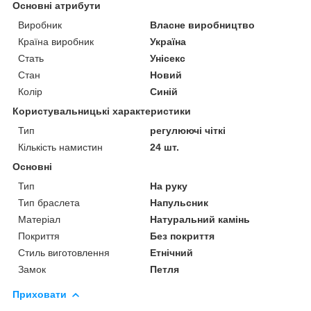
Основні атрибути
Виробник
Власне виробництво
Країна виробник
Україна
Стать
Унісекс
Стан
Новий
Колір
Синій
Користувальницькі характеристики
Тип
регулюючі чіткі
Кількість намистин
24 шт.
Основні
Тип
На руку
Тип браслета
Напульсник
Матеріал
Натуральний камінь
Покриття
Без покриття
Стиль виготовлення
Етнічний
Замок
Петля
Приховати