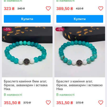
В наявності
В наявності
323
389,50
₴
₴
340 ₴
410 ₴
Купити
Купити
–5%
–5%
Браслетз каміння 8мм агат,
Браслет з каміння агат,
бірюза, аквамарин і вставка
бірюза, аквамарин і вставкою
Ніка
Ніка
В наявності
В наявності
351,50
351,50
₴
₴
370 ₴
370 ₴