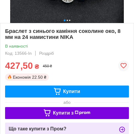
Браслет з синього каміння соколине око, 8
мм на 24 намистини NIKA
В наявності
Код: 13566-In
Роздріб
427,50
₴
450 ₴
Економія
22.50 ₴
Купити
або
Купити з
Що таке купити з Пром?