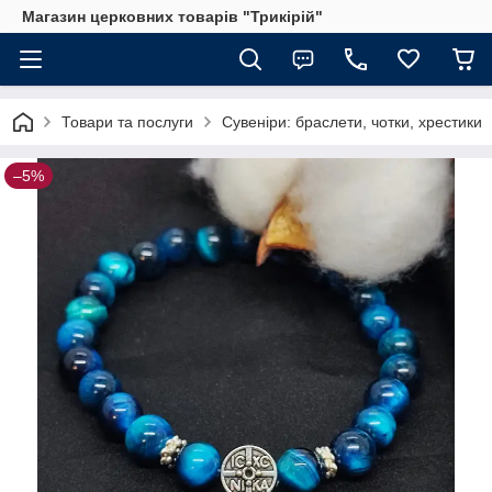
Магазин церковних товарів "Трикірій"
Товари та послуги
Сувеніри: браслети, чотки, хрестики
–5%