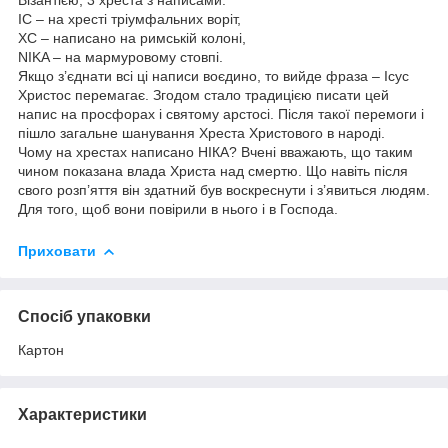
IС – на хресті тріумфальних воріт,
ХС – написано на римській колоні,
NIKA – на мармуровому стовпі.
Якщо з’єднати всі ці написи воєдино, то вийде фраза – Ісус
Христос перемагає. Згодом стало традицією писати цей
напис на просфорах і святому арстосі. Після такої перемоги і
пішло загальне шанування Хреста Христового в народі.
Чому на хрестах написано НІКА? Вчені вважають, що таким
чином показана влада Христа над смертю. Що навіть після
свого розп’яття він здатний був воскреснути і з’явиться людям.
Для того, щоб вони повірили в нього і в Господа.
Приховати
Спосіб упаковки
Картон
Характеристики