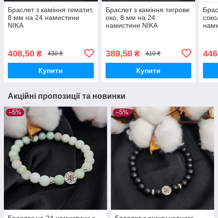
Браслет з каміння гематит,
Браслет з каміння тигрове
Брас
8 мм на 24 намистини
око, 8 мм на 24
соко
NIKA
намистини NIKA
нами
408,50
389,50
446
₴
₴
430 ₴
410 ₴
Купити
Купити
Акційні пропозиції та новинки
–5%
–5%
Браслет на 24 намистини з
Браслет з оніксу чорного