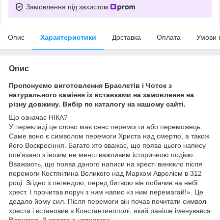
Замовлення під захистом
Опис
Характеристики
Доставка
Оплата
Умови 
Опис
Пропонуємо виготовлення Браслетів і Чоток з
натурального каміння із вставками на замовлення на
різну довжину. Вибір по каталогу на нашому сайті.
Що означає НІКА?
У перекладі це слово має сенс перемогти або переможець.
Саме воно є символом перемоги Христа над смертю, а також
його Воскресіння. Багато хто вважає, що поява цього напису
пов’язано з іншим не менш важливим історичною подією.
Вважають, що поява даного написи на хресті виникло після
перемоги Костянтина Великого над Марком Аврелієм в 312
році. Згідно з легендою, перед битвою він побачив на небі
хрест. І прочитав поруч з ним напис «з ним перемагай!». Це
додало йому сил. Після перемоги він почав почитати символ
хреста і встановив в Константинополі, який раніше іменувався
Візантією, 3 хреста з написами: