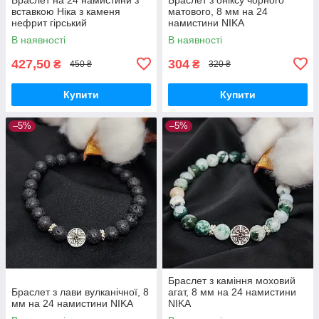
вставкою Ніка з каменя
матового, 8 мм на 24
нефрит гірський
намистини NIKA
В наявності
В наявності
427,50
304
₴
₴
450 ₴
320 ₴
Купити
Купити
–5%
–5%
Браслет з каміння моховий
Браслет з лави вулканічної, 8
агат, 8 мм на 24 намистини
мм на 24 намистини NIKA
NIKA