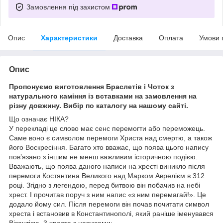
Замовлення під захистом
Опис
Характеристики
Доставка
Оплата
Умови 
Опис
Пропонуємо виготовлення Браслетів і Чоток з
натурального каміння із вставками на замовлення на
різну довжину. Вибір по каталогу на нашому сайті.
Що означає НІКА?
У перекладі це слово має сенс перемогти або переможець.
Саме воно є символом перемоги Христа над смертю, а також
його Воскресіння. Багато хто вважає, що поява цього напису
пов’язано з іншим не менш важливим історичною подією.
Вважають, що поява даного написи на хресті виникло після
перемоги Костянтина Великого над Марком Аврелієм в 312
році. Згідно з легендою, перед битвою він побачив на небі
хрест. І прочитав поруч з ним напис «з ним перемагай!». Це
додало йому сил. Після перемоги він почав почитати символ
хреста і встановив в Константинополі, який раніше іменувався
Візантією, 3 хреста з написами: