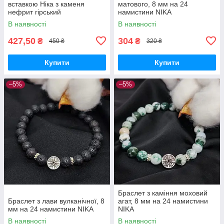
вставкою Ніка з каменя
матового, 8 мм на 24
нефрит гірський
намистини NIKA
В наявності
В наявності
427,50
304
₴
₴
450 ₴
320 ₴
Купити
Купити
–5%
–5%
Браслет з каміння моховий
Браслет з лави вулканічної, 8
агат, 8 мм на 24 намистини
мм на 24 намистини NIKA
NIKA
В наявності
В наявності