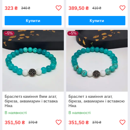
323
389,50
₴
₴
340 ₴
410 ₴
Купити
Купити
–5%
–5%
Браслетз каміння 8мм агат,
Браслет з каміння агат,
бірюза, аквамарин і вставка
бірюза, аквамарин і вставкою
Ніка
Ніка
В наявності
В наявності
351,50
351,50
₴
₴
370 ₴
370 ₴