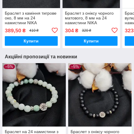
Браслет з каміння тигрове
Браслет з оніксу чорного
Брас
око, 8 мм на 24
матового, 8 мм на 24
вулк
намистини NIKA
намистини NIKA
нами
389,50
304
323
₴
₴
410 ₴
320 ₴
Купити
Купити
Акційні пропозиції та новинки
–5%
–5%
Браслет на 24 намистини з
Браслет з оніксу чорного