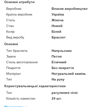
Основні атрибути
Виробник
Власне виробництво
Країна виробник
Україна
Стать
Жіноча
Стан
Новий
Колір
Білий
Вид виробу
Браслет
Основні
Тип браслета
Напульсник
Замок
Петля
Стиль виготовлення
Етнічний
Покриття
Без покриття
Матеріал
Натуральний камінь
Тип
На руку
Користувальницькі характеристики
Тип
регулюючі чіткі
Кількість намистин
24 шт.
Приховати