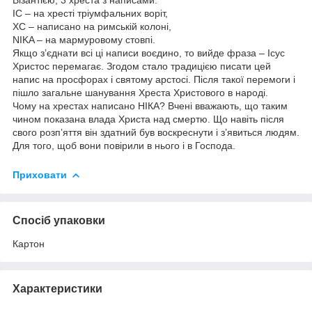
IС – на хресті тріумфальних воріт,
ХС – написано на римській колоні,
NIKA – на мармуровому стовпі.
Якщо з’єднати всі ці написи воєдино, то вийде фраза – Ісус
Христос перемагає. Згодом стало традицією писати цей
напис на просфорах і святому арстосі. Після такої перемоги і
пішло загальне шанування Хреста Христового в народі.
Чому на хрестах написано НІКА? Вчені вважають, що таким
чином показана влада Христа над смертю. Що навіть після
свого розп’яття він здатний був воскреснути і з’явиться людям.
Для того, щоб вони повірили в нього і в Господа.
Приховати
Спосіб упаковки
Картон
Характеристики