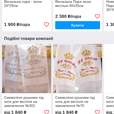
Вінчальна пара - ікони
Вінчальна Пара ікони
Неве
26*29см
весільні 40х35см
Пара
30*
2 380
₴/пара
1 900
1 3
₴/пара
Купити
Подібні товари компанії
Символічні рушники під
Символічні рушники під
Симв
ноги для весілля на
ноги для весілля на
ноги
замовлення №301
замовлення №70
зам
1 840
1 840
від
₴
від
₴
від