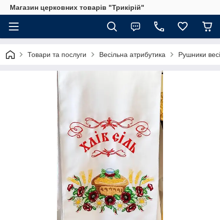
Магазин церковних товарів "Трикірій"
Товари та послуги
Весільна атрибутика
Рушники весі