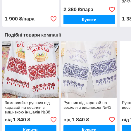
30*
2 380
₴/пара
1 900
1 3
₴/пара
Купити
Подібні товари компанії
Замовляйте рушник під
Рушник під каравай на
Рушн
каравай на весілля з
весілля з вишивкою №43
весі
вишивкою ініціалів №38
1 840
1 840
від
₴
від
₴
від
Купити
Купити