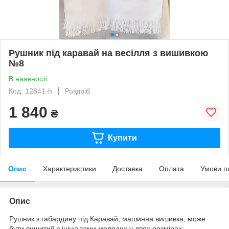
Рушник під каравай на весілля з вишивкою
№8
В наявності
Код: 12841-h
Роздріб
1 840
₴
Купити
Опис
Характеристики
Доставка
Оплата
Умови п
Опис
Рушник з габардину під Каравай, машинна вишивка, може
бути вишитий з ініціалами молодих у двох розмірах: