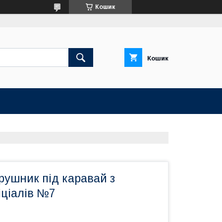
Кошик
Кошик
рушник під каравай з
іціалів №7