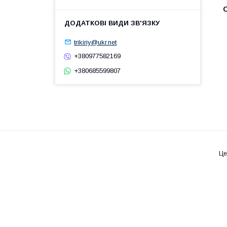
С
trikiriy@ukr.net
+380977582169
+380685599807