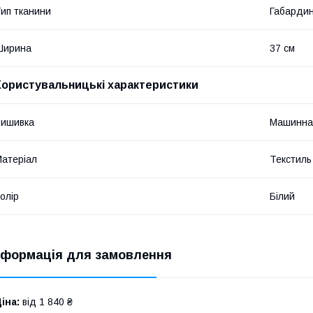
ип тканини
Габарди
Ширина
37 см
Користувальницькі характеристики
Вишивка
Машинна
атеріал
Текстиль
олір
Білий
нформація для замовлення
іна:
від 1 840 ₴