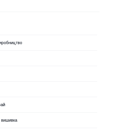
иробництво
вай
 вишивка