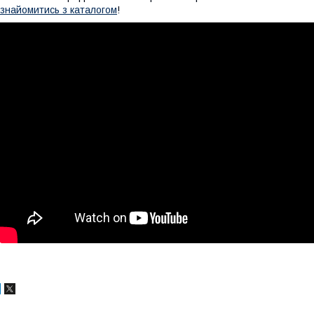
знайомитись з каталогом
!