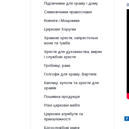
Підсвічники для храму і дому
о
Семисвічники православні
Ковчеги і Мощовики
Церковні Хоругви
Храмові хрести, запрестольні
ікони та тумби
Хрести для духовенства, мирян
і службові хрести
Гробниці, раки
Голгофи для храму, Вертепи
Каплиці, куполи та хрести для
храмів
Пошивна продукція
Різні церковні меблі
Церковні атрибути та
приналежності
Богослужбові книги