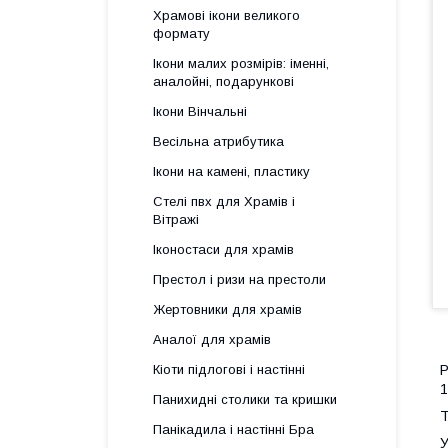
Храмові ікони великого
формату
Ікони малих розмірів: іменні,
аналойні, подарункові
Ікони Вінчальні
Весільна атрибутика
Ікони на камені, пластику
Стелі пвх для Храмів і
Вітражі
Іконостаси для храмів
Престол і ризи на престоли
Жертовники для храмів
Аналої для храмів
Р
Кіоти підлогові і настінні
1
Панихидні столики та кришки
Т
Панікадила і настінні Бра
У