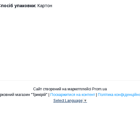
посіб упаковки:
Картон
Сайт створений на маркетплейсі
Prom.ua
Церковний магазин "Трикірій" |
Поскаржитися на контент
|
Політика конфіденційно
Select Language
▼