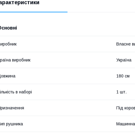
арактеристики
Основні
иробник
Власне в
раїна виробник
Україна
Довжина
180 см
ількість в наборі
1 шт.
ризначення
Під коро
ип рушника
Машинна