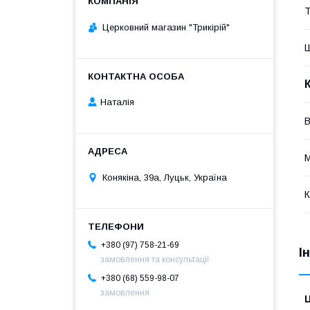
Т
Церковний магазин "Трикірій"
Наталія
М
Конякіна, 39а, Луцьк, Україна
К
+380 (97) 758-21-69
І
замовлення та консультації
+380 (68) 559-98-07
замовлення
Ц