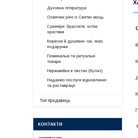
Х
Духовна література
Освячені речі із Святих місць
Сувеніри: браслети, чотки,
хрестики
Корисне й душевне: чаї, мазі,
В
подарунки
Поминальні та ритуальні
К
товари
Нержавійка в листах (булат)
Надаємо послуги відновлення
та реставрації
К
Топ продавець
П
КОНТАКТИ
Т