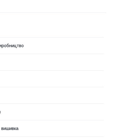
иробництво
и
 вишивка