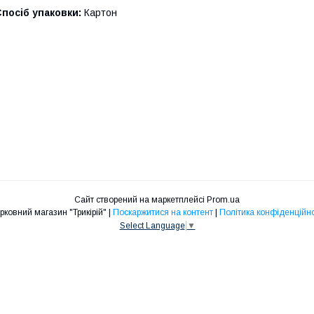
посіб упаковки:
Картон
Сайт створений на маркетплейсі
Prom.ua
Церковний магазин "Трикірій" |
Поскаржитися на контент
|
Політика конфіденційно
Select Language
▼