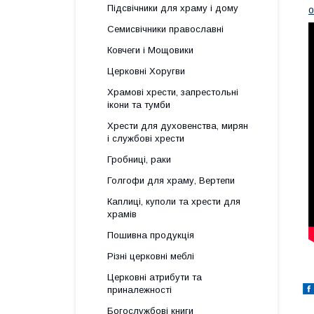
Підсвічники для храму і дому
о
Семисвічники православні
Ковчеги і Мощовики
Церковні Хоругви
Храмові хрести, запрестольні
ікони та тумби
Хрести для духовенства, мирян
і службові хрести
Гробниці, раки
Голгофи для храму, Вертепи
Каплиці, куполи та хрести для
храмів
Пошивна продукція
Різні церковні меблі
Церковні атрибути та
приналежності
Богослужбові книги