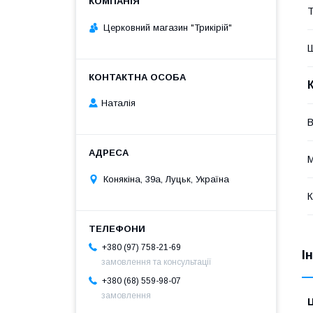
Т
Церковний магазин "Трикірій"
Наталія
М
Конякіна, 39а, Луцьк, Україна
К
+380 (97) 758-21-69
І
замовлення та консультації
+380 (68) 559-98-07
замовлення
Ц