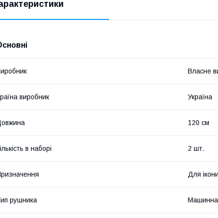
арактеристики
Основні
иробник
Власне в
раїна виробник
Україна
Довжина
120 см
ількість в наборі
2 шт.
ризначення
Для ікон
ип рушника
Машинна