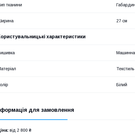
ип тканини
Габарди
Ширина
27 см
Користувальницькі характеристики
Вишивка
Машинна
атеріал
Текстиль
олір
Білий
нформація для замовлення
іна:
від 2 800 ₴