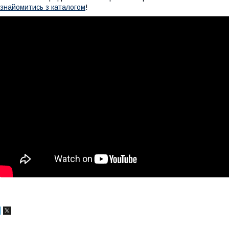
знайомитись з каталогом
!