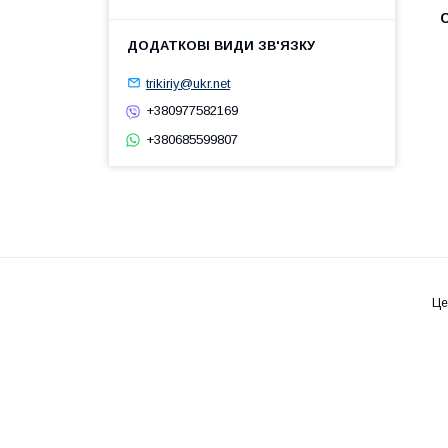
С
trikiriy@ukr.net
+380977582169
+380685599807