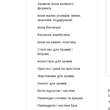
Храмові ікони великого
формату
Ікони малих розмірів: іменні,
аналойні, подарункові
Ікони Вінчальні
Весільна атрибутика
Ікони на камені, пластику
Стелі пвх для Храмів і
Вітражі
Іконостаси для храмів
Престол і ризи на престоли
Жертовники для храмів
Аналої для храмів
Р
Кіоти підлогові і настінні
1
Панихидні столики та кришки
Т
Панікадила і настінні Бра
У