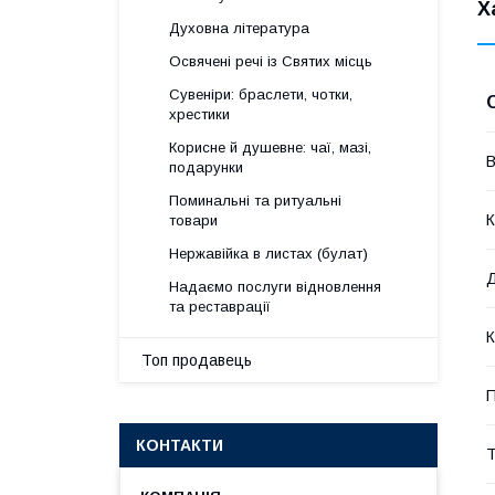
Х
Духовна література
Освячені речі із Святих місць
Сувеніри: браслети, чотки,
хрестики
Корисне й душевне: чаї, мазі,
В
подарунки
Поминальні та ритуальні
К
товари
Нержавійка в листах (булат)
Надаємо послуги відновлення
та реставрації
К
Топ продавець
П
КОНТАКТИ
Т