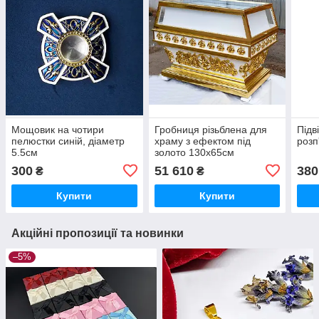
Мощовик на чотири
Гробниця різьблена для
Підв
пелюстки синій, діаметр
храму з ефектом під
розп
5.5см
золото 130х65см
300
51 610
380
₴
₴
Купити
Купити
Акційні пропозиції та новинки
–5%