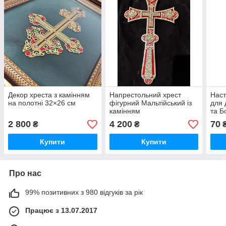
Декор хреста з камінням
Напрестольний хрест
Наст
на полотні 32×26 см
фігурний Мальтійський із
для 
камінням
та Б
12×9
2 800
4 200
70
₴
₴
Купити
Купити
Про нас
99% позитивних з 980 відгуків за рік
Працює з 13.07.2017