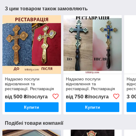
З цим товаром також замовляють
Надаємо послуги
Надаємо послуги
Нада
відновлення та
відновлення та
відн
реставрації. Реставрація
реставрації. Реставрація
рест
требного латунного
старого латунного хреста
хрес
500
750
3 0
від
₴/послуга
від
₴/послуга
хреста
ланц
Купити
Купити
Подібні товари компанії