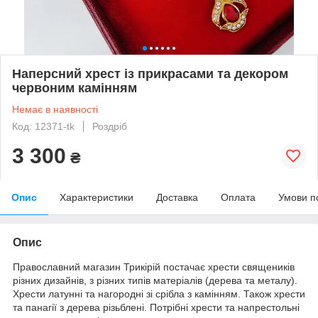
Наперсний хрест із прикрасами та декором
червоним камінням
Немає в наявності
Код: 12371-tk
Роздріб
3 300
₴
Опис
Характеристики
Доставка
Оплата
Умови п
Опис
Православний магазин Трикірій постачає хрести священиків
різних дизайнів, з різних типів матеріалів (дерева та металу).
Хрести латунні та нагородні зі срібла з камінням.
Також хрести
та панагії з дерева різьблені.
Потрібні хрести та напрестольні