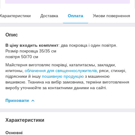
Характеристики
Доставка
Оплата
Умови повернення
Опис
В ціну входить комплект
: два покровца і один повітря.
Розмір покровца 35/35 см
повітря 50/70 см
Майстерня виготовляє покрівці, катапитасмы, закладки,
илитоны,
облачення для священнослужителів
, ряси, стихирі,
підрясники й іншу
пошивную продукцію
з машинною
вишивкою. Тканина на вибір замовника, терміни виготовлення
виробу уточнюйте за контактними даними на сайті.
Приховати
Характеристики
Основні