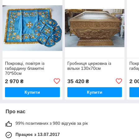
Покровці, повітря із
Гробниця церковна із
Покр
габардину блакитні
вільхи 130х70см
габа
70*50см
2 970
35 420
2 0
₴
₴
Купити
Купити
Про нас
99% позитивних з 980 відгуків за рік
Працює з 13.07.2017