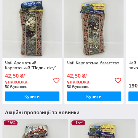
Чай Ароматний
Чай Карпатське багатство
Чай 
Карпатський "Подих лісу"
пачо
42,50
42,50
₴/
₴/
упаковка
упаковка
190
50 ₴/упаковка
50 ₴/упаковка
Купити
Купити
Акційні пропозиції та новинки
–15%
–15%