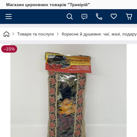
Магазин церковних товарів "Трикірій"
Товари та послуги
Корисне й душевне: чаї, мазі, подар
–15%